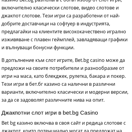
включително класически слотове, видео слотове и
джакпот слотове. Тези игри са разработени от най-
добрите доставчици на софтуер в индустрията,
предлагайки на клиентите висококачествено игрално
изживяване с плавен геймплей, завладяващи графики
и вълнуващи бонусни функции.
В допълнение към слот игрите, Bet.bg casino може да
предложи на своите потребители и разнообразие от
игри на маса, като блекджек, рулетка, бакара и покер.
Тези игри в бет.бг казино са налични в различни
варианти, включително класически и модерни версии,
за да се задоволят различните нива на опит.
Джакпотни слот игри в bet.bg Casino
Bet bg казино включва в своя сайт и редица слотове с
джакпот, които потенциално могат да предложат на