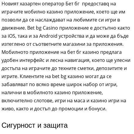
Новият хазартен оператор Бет бг предоставq на
играчите мобилно казино приложение, което ще им
позволи да се наслаждават на любимите си игри в
движение. Bet bg Casino приложение e достъпно както
за iOS, така и за Android устройства и да може да бъде
изтеглено от съответните магазини за приложения.
Мобилното приложение на бет бг казино предлага
удобен интерфейс и лесна навигация, което ще улесни
достъпа на играчите до техните сметки, депозитите и
игрите. Клиентите на bet bg казино могат да се
забавляват по всяко време широк набор от игри,
налични в мобилното казино приложение,
включително слотове, игри на маса и казино игри на
живо, както и достъп до промоции и бонуси.
Сигурност и защита