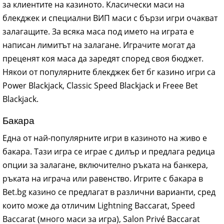
за клиентите на казиното. Класически маси на
блекджек и специални ВИП маси с бързи игри очакват
залагащите. За всяка маса под името на играта е
написан лимитът на залагане. Играчите могат да
преценят коя маса да заредят според своя бюджет.
Някои от популярните блекджек бет бг казино игри са
Power Blackjack, Classic Speed Blackjack и Freee Bet
Blackjack.
Бакара
Една от най-популярните игри в казиното на живо е
бакара. Тази игра се играе с дилър и предлага редица
опции за залагане, включително ръката на банкера,
ръката на играча или равенство. Игрите с бакара в
Bet.bg казино се предлагат в различни варианти, сред
които може да отличим Lightning Baccarat, Speed
Baccarat (много маси за игра), Salon Privé Baccarat