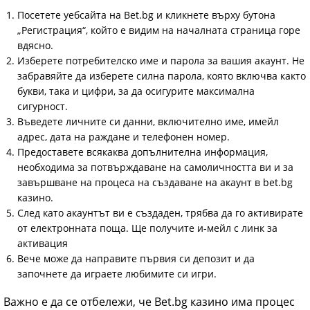
Посетете уебсайта на Bet.bg и кликнете върху бутона
„Регистрация“, който е видим на началната страница горе
вдясно.
Изберете потребителско име и парола за вашия акаунт. Не
забравяйте да изберете силна парола, която включва както
букви, така и цифри, за да осигурите максимална
сигурност.
Въведете личните си данни, включително име, имейл
адрес, дата на раждане и телефонен номер.
Предоставете всякаква допълнителна информация,
необходима за потвърждаване на самоличността ви и за
завършване на процеса на създаване на акаунт в bet.bg
казино.
След като акаунтът ви е създаден, трябва да го активирате
от електронната поща. Ще получите и-мейл с линк за
активация
Вече може да направите първия си депозит и да
започнете да играете любимите си игри.
Важно е да се отбележи, че Bet.bg казино има процес