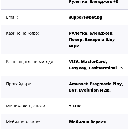
Рулетка, Блекджек +3
Email:
support@bet.bg
Казино на живо:
Рулетка, Блекджек,
Покер, Бакара и Шоу
игри
Разплащателни методи:
VISA, MasterCard,
EasyPay, Cashterminal +5
Провайдъри:
Amusnet, Pragmatic Play,
EGT, Evolution и др.
Минимален депозит:
5 EUR
Мобилно казино:
Мобилна Версия