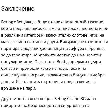
Заключение
Bet.bg обещава да бъде първокласно онлайн казино,
което предлага широка гама от висококачествени игри
в различни категории, включително слотове, игри на
маса, казино на живо и други. Виждаме, че казиното си
партнира с водещи доставчици на софтуер в бранша,
за да гарантира на играчите достъп до най-новите и
популярни игри. Освен това Bet.bg предлага щедри
бонуси и промоции както на нови, така и на
съществуващи играчи, включително бонуси за добре
дошли, безплатни завъртания и предложения за
връщане на пари.
Друго много важно нещо – Bet bg Casino BG дава
приоритет на безопасността и сигурността на