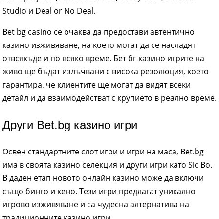
Studio и Deal or No Deal.
Bet bg casino се очаква да предостави автентично
казино изживяване, на което могат да се насладят
отвсякъде и по всяко време. Бет бг казино игрите на
живо ще бъдат излъчвани с висока резолюция, което
гарантира, че клиентите ще могат да видят всеки
детайл и да взаимодействат с крупието в реално време.
Други Bet.bg казино игри
Освен стандартните слот игри и игри на маса, Bet.bg
има в своята казино селекция и други игри като Sic Bo.
В даден етап новото онлайн казино може да включи
също бинго и кено. Тези игри предлагат уникално
игрово изживяване и са чудесна алтернатива на
традиционните казино игри.