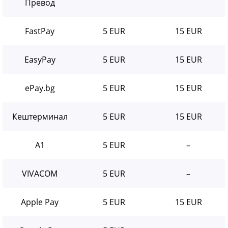
Превод
FastPay
5 EUR
15 EUR
EasyPay
5 EUR
15 EUR
ePay.bg
5 EUR
15 EUR
Кештерминал
5 EUR
15 EUR
A1
5 EUR
–
VIVACOM
5 EUR
–
Apple Pay
5 EUR
15 EUR