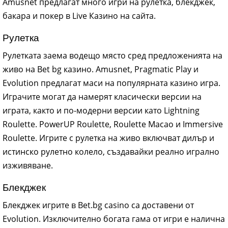
Amusnet предлагат много игри на рулетка, блекджек,
бакара и покер в Live Казино на сайта.
Рулетка
Рулетката заема водещо място сред предложенията на
живо на Bet bg казино. Amusnet, Pragmatic Play и
Evolution предлагат маси на популярната казино игра.
Играчите могат да намерят класически версии на
играта, както и по-модерни версии като Lightning
Roulette. PowerUP Roulette, Roulette Macao и Immersive
Roulette. Игрите с рулетка на живо включват дилър и
истинско рулетно колело, създавайки реално игрално
изживяване.
Блекджек
Блекджек игрите в Bet.bg casino са доставени от
Evolution. Изключително богата гама от игри е налична