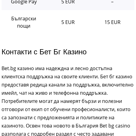
Google Pay
5 EUR
–
Български
5 EUR
15 EUR
пощи
Контакти с Бет Бг Казино
Bet.bg казино има надеждна и лесно достъпна
клиентска поддръжка на своите клиенти. Бет бг казино
предоставя редица канали за поддръжка, включително
имейл, чат на живо и телефонна поддръжка.
Потребителите могат да намерят бързи и полезни
отговори от екип от обучени професионалисти, които
са запознати с предложенията и политиките на
казиното. Освен това новото в България Bet bg casino
разполага с подробен раздел с често задавани