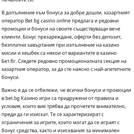
В допълнение към бонуса за добре дошли, хазартният
оператор Bet bg casino online предлага и редовни
промоции и бонуси на своите съществуващи вече
клиенти. Бонус презареждане, оферти без депозит,
безплатни завъртания при изпълнение на казино
мисии и кешбек са някои от вариантите в казино
Бет.бг. Следете редовно промоционалната секция на
хазартния оператор, за да сте наясно с най-апетитните
бонуси.
Важно е да се отбележи, че всички бонуси и промоции
в bet.bg Казино игри са придружени от правила и
условия, които вие трябва да прочетете внимателно,
преди да ги изискат. Те се характеризират с
ограничения за игрите, които могат да се играят с
бонус средства, както и изисквания за минимален