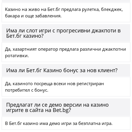
Казино на живо на Бет.бг предлага рулетка, блекджек,
бакара и още забавления.
Има ли слот игри с прогресивни джакпоти в
Бет.бг казино?
Да, хазартният оператор предлага различни джакпотни
ротативки.
Има ли Бет.бг Казино бонус за нов клиент?
Да, казиното посреща всеки нов регистриран
потребител с бонус.
Предлагат ли се демо версии на казино
игрите в сайта на Bet.bg?
В Бет.бг казино има демо игри за безплатна игра.