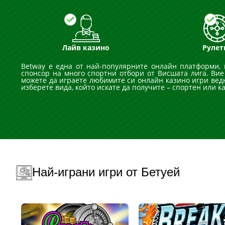
Лайв казино
Рулет
Betway е една от най-популярните онлайн платформи, к
спонсор на много спортни отбори от Висшата лига. Вие
можете да играете любимите си онлайн казино игри ведна
изберете вида, който искате да получите – спортен или к
Най-играни игри от Бетуей