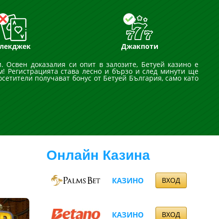
лекджек
Джакпоти
. Освен доказалия си опит в залозите, Бетуей казино е
м! Регистрацията става лесно и бързо и след минути ще
осетители получават бонус от Бетуей България, само като
Онлайн Казина
ВХОД
КАЗИНО
ВХОД
КАЗИНО