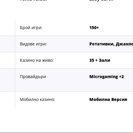
Брой игри:
150+
Видове игри:
Ротативки, Джакпо
Казино на живо:
35 + Зали
Провайдъри
Microgaming +2
Мобилно казино:
Мобилна Версия