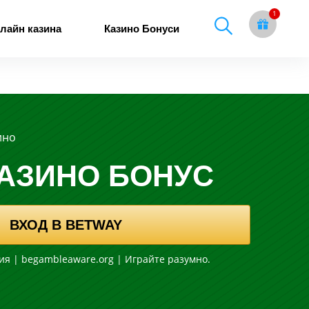
лайн казина
Казино Бонуси
ино
КАЗИНО БОНУС
ВХОД В BETWAY
ия | begambleaware.org | Играйте разумно.