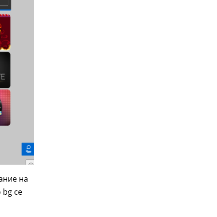
ание на
 bg се