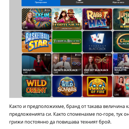
Както и предположихме, бранд от такава величина 
предложенията си. Както споменахме по-горе, тук он
грижи постоянно да повишава техният брой.