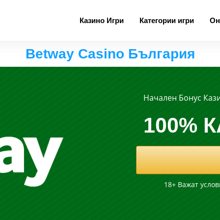
Казино Игри
Категории игри
Он
Betway Casino България
Начален Бонус Каз
100% 
18+ Важат услов