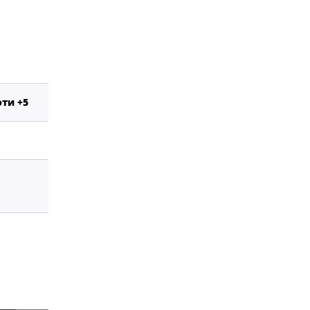
ти +5