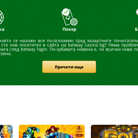
ка
Покер
Б
оято се наложи все по-осезаемо сред хазартните почитатели
 сте нов посетител в сайта на betway casino bg? Няма пробле
га след betway login. По-хубавата новина е, че всички нови п
азино.
Прочети още