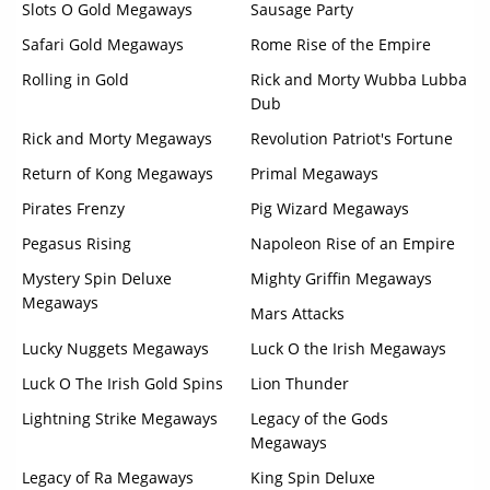
Slots O Gold Megaways
Sausage Party
Safari Gold Megaways
Rome Rise of the Empire
Rolling in Gold
Rick and Morty Wubba Lubba
Dub
Rick and Morty Megaways
Revolution Patriot's Fortune
Return of Kong Megaways
Primal Megaways
Pirates Frenzy
Pig Wizard Megaways
Pegasus Rising
Napoleon Rise of an Empire
Mystery Spin Deluxe
Mighty Griffin Megaways
Megaways
Mars Attacks
Lucky Nuggets Megaways
Luck O the Irish Megaways
Luck O The Irish Gold Spins
Lion Thunder
Lightning Strike Megaways
Legacy of the Gods
Megaways
Legacy of Ra Megaways
King Spin Deluxe