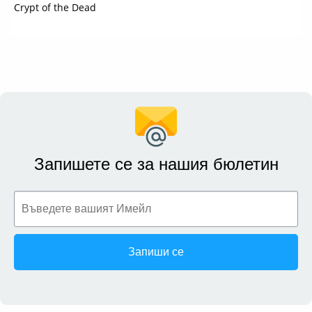
Crypt of the Dead
Запишете се за нашия бюлетин
Запиши се