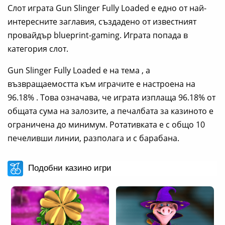
Слот играта Gun Slinger Fully Loaded е едно от най-
интересните заглавия, създадено от известният
провайдър blueprint-gaming. Играта попада в
категория слот.
Gun Slinger Fully Loaded е на тема , а
възвращаемостта към играчите е настроена на
96.18% . Това означава, че играта изплаща 96.18% от
общата сума на залозите, а печалбата за казиното е
ограничена до минимум. Ротативката е с общо 10
печеливши линии, разполага и с барабана.
Подобни казино игри