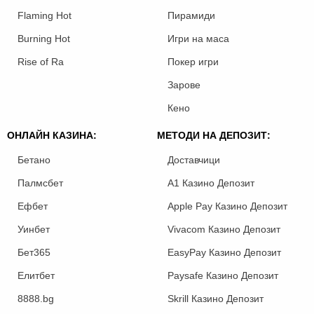
Flaming Hot
Пирамиди
Burning Hot
Игри на маса
Rise of Ra
Покер игри
Зарове
Кено
ОНЛАЙН КАЗИНА:
МЕТОДИ НА ДЕПОЗИТ:
Бетано
Доставчици
Палмсбет
A1 Казино Депозит
Ефбет
Apple Pay Казино Депозит
Уинбет
Vivacom Казино Депозит
Бет365
EasyPay Казино Депозит
Елитбет
Paysafe Казино Депозит
8888.bg
Skrill Казино Депозит