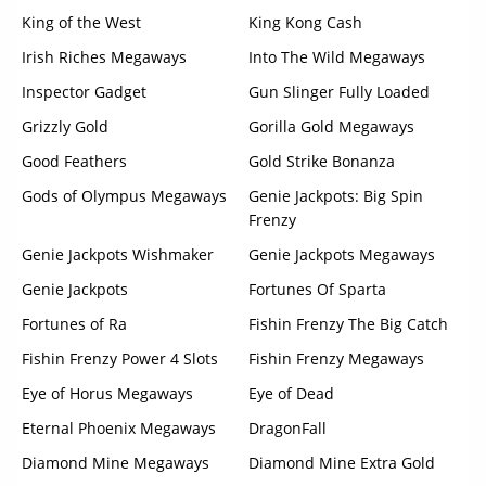
King of the West
King Kong Cash
Irish Riches Megaways
Into The Wild Megaways
Inspector Gadget
Gun Slinger Fully Loaded
Grizzly Gold
Gorilla Gold Megaways
Good Feathers
Gold Strike Bonanza
Gods of Olympus Megaways
Genie Jackpots: Big Spin
Frenzy
Genie Jackpots Wishmaker
Genie Jackpots Megaways
Genie Jackpots
Fortunes Of Sparta
Fortunes of Ra
Fishin Frenzy The Big Catch
Fishin Frenzy Power 4 Slots
Fishin Frenzy Megaways
Eye of Horus Megaways
Eye of Dead
Eternal Phoenix Megaways
DragonFall
Diamond Mine Megaways
Diamond Mine Extra Gold