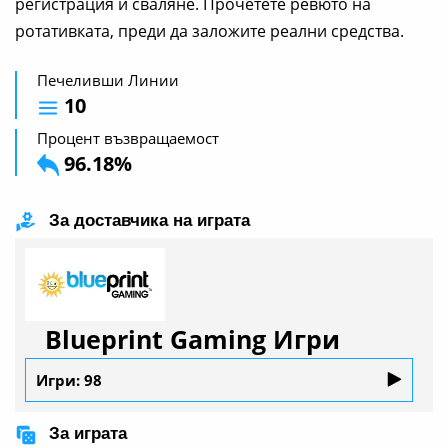
регистрация и сваляне. Прочетете ревюто на
ротативката, преди да заложите реални средства.
Печеливши Линии
10
Процент възвращаемост
96.18%
За доставчика на играта
Blueprint Gaming Игри
Игри: 98
За играта