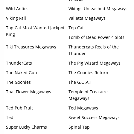
Wild Antics
Vikings Unleashed Megaways
Viking Fall
Valletta Megaways
Top Cat Most Wanted Jackpot
Top Cat
King
Tomb of Dead Power 4 Slots
Tiki Treasures Megaways
Thundercats Reels of the
Thunder
ThunderCats
The Pig Wizard Megaways
The Naked Gun
The Goonies Return
The Goonies
The G.O.A.T
Thai Flower Megaways
Temple of Treasure
Megaways
Ted Pub Fruit
Ted Megaways
Ted
Sweet Success Megaways
Super Lucky Charms
Spinal Tap