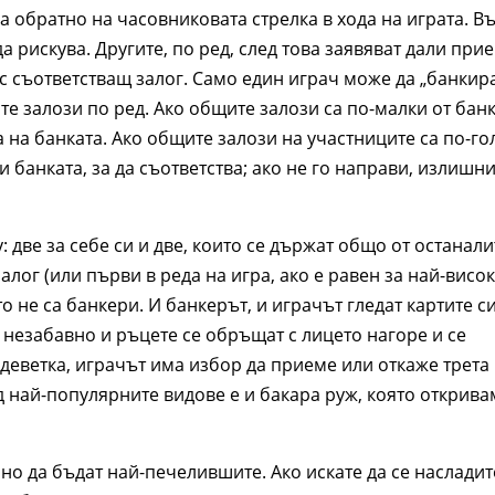
 обратно на часовниковата стрелка в хода на играта. В
да рискува. Другите, по ред, след това заявяват дали при
с съответстващ залог. Само един играч може да „банкира
те залози по ред. Ако общите залози са по-малки от банк
 на банката. Ако общите залози на участниците са по-г
 банката, за да съответства; ако не го направи, излишн
 две за себе си и две, които се държат общо от останали
лог (или първи в реда на игра, ако е равен за най-висок
о не са банкери. И банкерът, и играчът гледат картите си
 незабавно и ръцете се обръщат с лицето нагоре и се
 деветка, играчът има избор да приеме или откаже трета 
ед най-популярните видове е и бакара руж, която открива
о да бъдат най-печелившите. Ако искате да се насладит