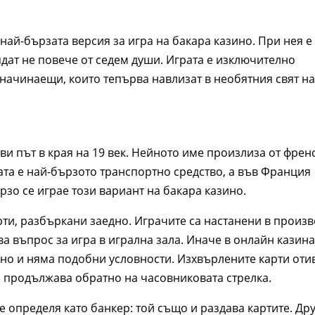
 най-бързата версия за игра на бакара казино. При нея е
ядат не повече от седем души. Играта е изключително
начинаещи, които тепърва навлизат в необятния свят на
рви път в края на 19 век. Нeйното име произлиза от френ
та е най-бързото транспортно средство, а във Франция
рзо се играе този вариант на бакара казино.
арти, разбъркани заедно. Играчите са настанени в произ
ва въпрос за игра в игрална зала. Иначе в онлайн казина
но и няма подобни условности. Изхвърлените карти отив
и продължава обратно на часовниковата стрелка.
е определя като банкер: той също и раздава картите. Др