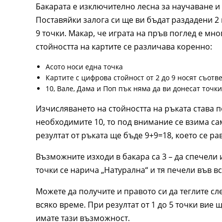
Бакарата е изключително лесна за научаване и 
Поставяйки залога си ще ви бъдат раздадени 2
9 точки. Макар, че играта на пръв поглед е мно
стойността на картите се различава коренно:
Асото носи една точка
Картите с цифрова стойност от 2 до 9 носят съотв
10, Вале, Дама и Поп пък няма да ви донесат точки
Изчисляването на стойността на ръката става 
необходимите 10, то под внимание се взима са
резултат от ръката ще бъде 9+9=18, което се ра
Възможните изходи в бакара са 3 – да спечели и
точки се нарича „Натурална“ и тя печели във в
Можете да получите и правото си да теглите сл
всяко време. При резултат от 1 до 5 точки вие щ
имате тази възможност.