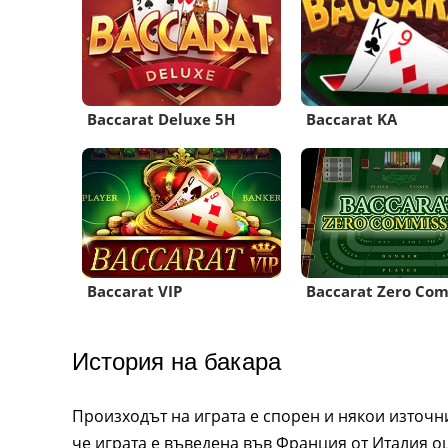
Baccarat Deluxe 5H
Baccarat KA
Baccarat VIP
История на бакара
Произходът на играта е спорен и някои източни
че играта е въведена във Франция от Италия ощ