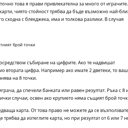
точно това я прави привлекателна за много от играчите.
 карти, чиято стойност трябва да бъде възможно най-бли
го сходна с блекджека, има и толкова разлики. В случая
етният брой точки
посредством събиране на цифрите. Ако те надвишат
мо втората цифра. Например ако имате 2 дветеки, то ваш
внява на 8 точки.
грача, да спечели банката или равен резултат. Ръка с 8 
сички случаи, освен ако крупието няма същият брой точк
едваща карта. От това право не можете да се възползват
е трябва да изтеглите карта, но при резултат от 6 или 7 