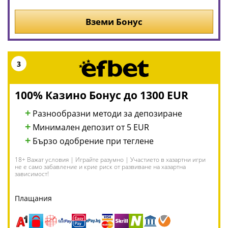
Вземи Бонус
3
100% Казино Бонус до 1300 EUR
+
Разнообразни методи за депозиране
+
Минимален депозит от 5 EUR
+
Бързо одобрение при теглене
18+ Важат условия | Играйте разумно | Участието в хазартни игри
не е само забавление и крие риск от развиване на хазартна
зависимост!
Плащания