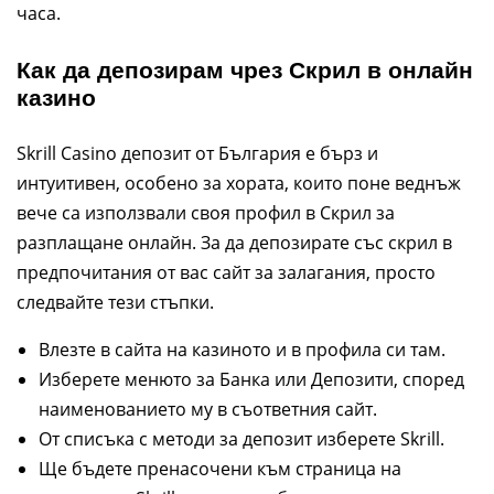
часа.
Как да депозирам чрез Скрил в онлайн
казино
Skrill Casino депозит от България е бърз и
интуитивен, особено за хората, които поне веднъж
вече са използвали своя профил в Скрил за
разплащане онлайн. За да депозирате със скрил в
предпочитания от вас сайт за залагания, просто
следвайте тези стъпки.
Влезте в сайта на казиното и в профила си там.
Изберете менюто за Банка или Депозити, според
наименованието му в съответния сайт.
От списъка с методи за депозит изберете Skrill.
Ще бъдете пренасочени към страница на