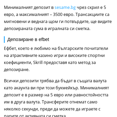
Минималният депозит в
sesame.bg
чрез скрил е 5
евро, а максималният – 3500 евро. Трансакциите са
мигновени и веднага щом ги потвърдите, ще видите
депозираната сума в игралната си сметка.
Депозиране в efbet
Ефбет, което е любимо на българските почитатели
на атрактивните казино игри и високите спортни
коефициенти, Skrill предоставя като метод за
депозиране.
Всички депозити трябва да бъдат в същата валута
като акаунта ви при този букмейкър. Минималният
депозит е в размер на 5 евро или равностойността
им в друга валута. Трансферите отнемат само
няколко секунди, преди да можете да играете с
парите от активната си сметка.