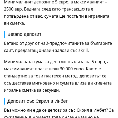
Минималният депозит е 5 евро, а максималният –
2500 евр. Веднага след като трансакцията е
потвърдена от вас, сумата ще постъпи в игралната
ви сметка.
Betano депозит
Бетано от друг от най-предпочитаните за българите
сайт, предлагащ онлайн залози със skrill.
Минималната сума за депозит възлиза на 5 евро, а
максималният праг е цели 30 000 евро. Както е
стандартно за този платежен метод, депозитът се
осъществява мигновено и сумата влиза в активната
игрална сметка за секунди.
Депозит със Скрил в Инбет
Възможно ли е да се депозира със Скрил в Инбет? За
съжаление, в момента това онлайн казино не