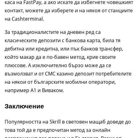
каса на FastPay, а ако искате да избегнете човешкият
контакт, можете да изберете и на някоя от станциите
на Cashterminal.
За традиционалистите на дневен ред са
класическите депозити с банкова карта, била тя
дебитна или кредитна, или пък банков трансфер,
който макар да е по-бавен метод, крие своите
плюсове. А изключително бързо може да се
възмолзват и от СМС казино депозит потребителите
на някои от българските мобилни оператори,
например А1 и Виваком.
Заключение
Популярността на Skrill в световен мащаб доведе до
това той да е предпочитан метод за онлайн