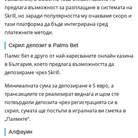
предлага възможност за разплащане в системата на
Skrill, но заради популярността му очакваме скоро и
тази платформа да бъде интегрирана сред
платежните методи.
Скрил депозит в Palms Bet
Палмс бет е друго от най-харесваните онлайн казина
в България, което предлага възможността да
депозираме чрез Skrill.
Минималната сума за депозиране е 5 евро, а
трансакциите се реализират веднага и щом сте
потвърдили депозита чрез регистрацията си в
скрил, сумата ще постъпи в игралната ви сметка в
„Палмите“.
Алфауин