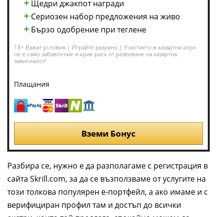
+
Щедри джакпот награди
+
Сериозен набор предложения на живо
+
Бързо одобрение при теглене
18+ Важат условия | Играйте разумно | Участието в хазартни игри
не е само забавление и крие риск от развиване на хазартна
зависимост!
Плащания
Вземи Бонус
Разбира се, нужно е да разполагаме с регистрация в
сайта Skrill.com, за да се възползваме от услугите на
този толкова популярен е-портфейл, а ако имаме и с
верифициран профил там и достъп до всички