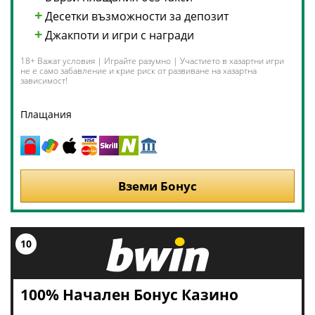
+
Десетки възможности за депозит
+
Джакпоти и игри с награди
18+ Важат условия | Играйте разумно | Участието в хазартни игри
не е само забавление и крие риск от развиване на хазартна
зависимост!
Плащания
Вземи Бонус
10
100% Начален Бонус Казино