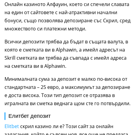
Онлайн казиното Алфауин, което си спечели славата
на един от сайтовете с най-атрактивни начални
бонуси, също позволява депозиране със Скрил, сред
множеството си платежни методи.
Всички депозити трябва да бъдат в същата валута, в
която е сметката ви в Alphawin, а имейл адресът на
Skrill сметката ви трябва да съвпада с имейл адреса
на сметката ви в Alphawin.
Минималната сума за депозит е малко по-висока от
стандартната – 25 евро, а максимумът за депозиране
е доста висока. Този тип депозит се отразява в
игралната ви сметка веднага щом сте го потвърдили.
Елитбет депозит
Elitbet
скрил казино ли е? Този сайт за онлайн
залагания, който е съвсем нов, все още не предлага