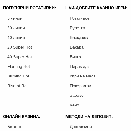
ПОПУЛЯРНИ РОТАТИВКИ:
НАЙ-ДОБРИТЕ КАЗИНО ИГРИ:
5 линии
Ротативки
20 линии
Рулетка
40 линии
Блекджек
20 Super Hot
Бакара
40 Super Hot
Бинго
Flaming Hot
Пирамиди
Burning Hot
Игри на маса
Rise of Ra
Покер игри
Зарове
Кено
ОНЛАЙН КАЗИНА:
МЕТОДИ НА ДЕПОЗИТ:
Бетано
Доставчици