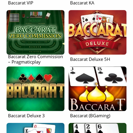
Baccarat VIP
Baccarat KA
Baccarat Zero Commission
Baccarat Deluxe 5H
– Pragmaticplay
Baccarat Deluxe 3
Baccarat (BGaming)