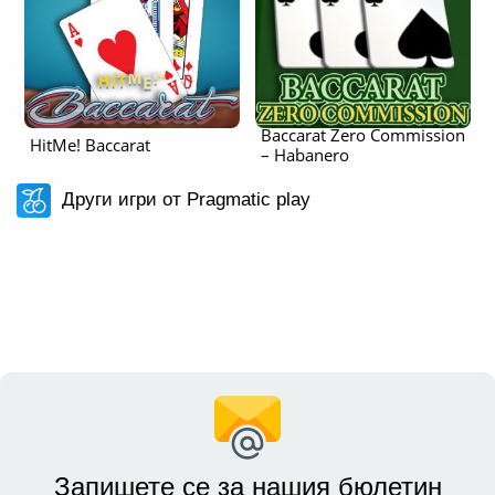
Baccarat Zero Commission
HitMe! Baccarat
– Habanero
Други игри от Pragmatic play
Запишете се за нашия бюлетин