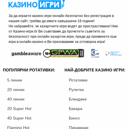
За да играете казино игри онлайн безплатно без регистрация в
нашия сайт, трябва да имате навършени 18 години!
Не забравяйте, че хазартните игри водят до пристрастяване! Ние
от Казино-игри.бг Ви съветваме да прочетете съветите за
безопасност при онлайн хазартни игри, преди да преминете към
игра в онлайн казино и Ви призоваваме за отговорна игра!
ПОПУЛЯРНИ РОТАТИВКИ:
НАЙ-ДОБРИТЕ КАЗИНО ИГРИ:
5 линии
Ротативки
20 линии
Рулетка
40 линии
Блекджек
20 Super Hot
Бакара
40 Super Hot
Бинго
Flaming Hot
Пирамиди