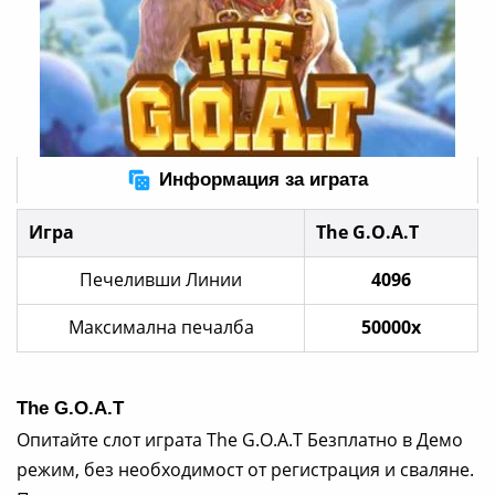
Информация за играта
Игра
The G.O.A.T
Печеливши Линии
4096
Максимална печалба
50000x
The G.O.A.T
Опитайте слот играта The G.O.A.T Безплатно в Демо
режим, без необходимост от регистрация и сваляне.