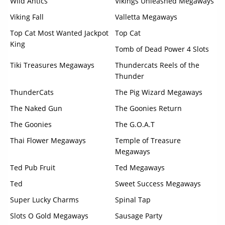
Wild Antics
Vikings Unleashed Megaways
Viking Fall
Valletta Megaways
Top Cat Most Wanted Jackpot
Top Cat
King
Tomb of Dead Power 4 Slots
Tiki Treasures Megaways
Thundercats Reels of the
Thunder
ThunderCats
The Pig Wizard Megaways
The Naked Gun
The Goonies Return
The Goonies
The G.O.A.T
Thai Flower Megaways
Temple of Treasure
Megaways
Ted Pub Fruit
Ted Megaways
Ted
Sweet Success Megaways
Super Lucky Charms
Spinal Tap
Slots O Gold Megaways
Sausage Party