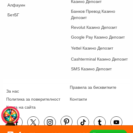
Казино Депозит
Алфауин
Банков Превод Казино
БетБГ
Депозит
Revolut Казино Депозит
Google Pay Казино Депозит
Yettel Казино Депозит
Cashterminal Казино Депозит
SMS Казино Депозит
Правила за бисквитките
За нас
Политика за поверителност
Контакти
Карта на сайта
Ⓒ Произведено в Пловдив 🇧🇬 България