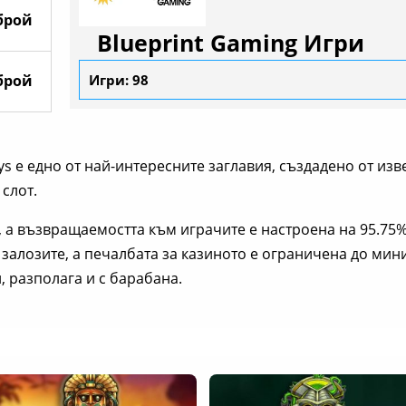
брой
Blueprint Gaming Игри
Игри: 98
брой
ys е едно от най-интересните заглавия, създадено от изв
 слот.
 , а възвращаемостта към играчите е настроена на 95.75%
залозите, а печалбата за казиното е ограничена до мин
 разполага и с барабана.