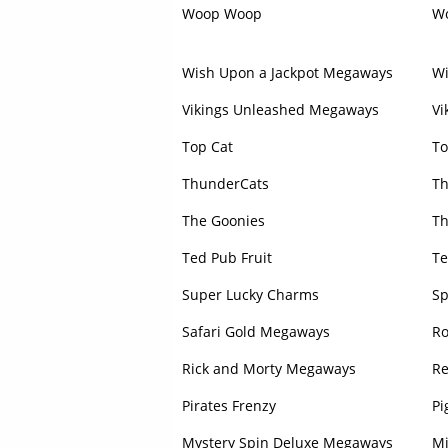
Woop Woop
Wo
Wish Upon a Jackpot Megaways
Wi
Vikings Unleashed Megaways
Vi
Top Cat
To
ThunderCats
Th
The Goonies
Th
Ted Pub Fruit
T
Super Lucky Charms
Sp
Safari Gold Megaways
Ro
Rick and Morty Megaways
Re
Pirates Frenzy
Pi
Mystery Spin Deluxe Megaways
Mi