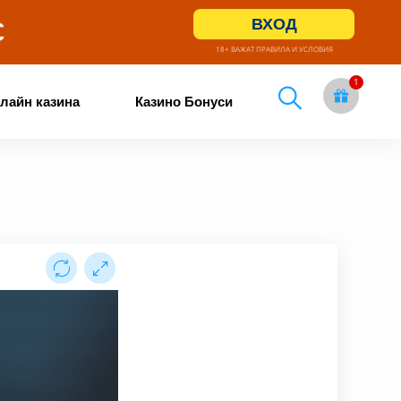
ВХОД
18+ ВАЖАТ ПРАВИЛА И УСЛОВИЯ
лайн казина
Казино Бонуси