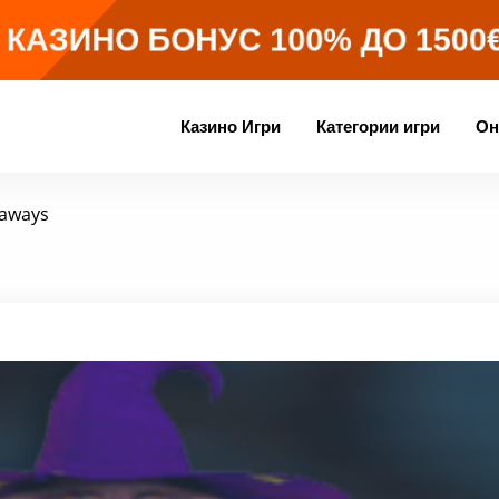
КАЗИНО БОНУС 100% ДО 1500€
Казино Игри
Категории игри
Он
gaways