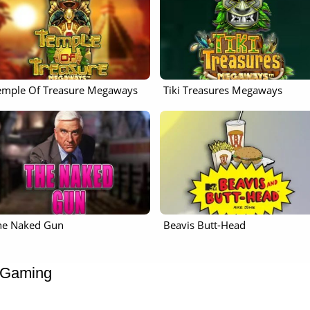
emple Of Treasure Megaways
Tiki Treasures Megaways
he Naked Gun
Beavis Butt-Head
t Gaming