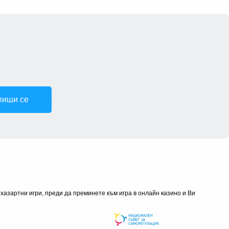
пиши се
хазартни игри, преди да преминете към игра в онлайн казино и Ви