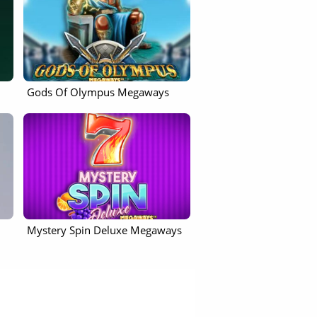
Gods Of Olympus Megaways
Mystery Spin Deluxe Megaways