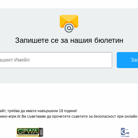
Запишете се за нашия бюлетин
За
айт, трябва да имате навършени 18 години!
зино-игри.бг Ви съветваме да прочетете съветите за безопасност при онлайн 