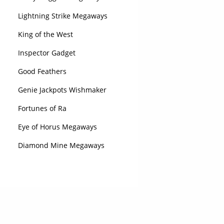
Lightning Strike Megaways
King of the West
Inspector Gadget
Good Feathers
Genie Jackpots Wishmaker
Fortunes of Ra
Eye of Horus Megaways
Diamond Mine Megaways