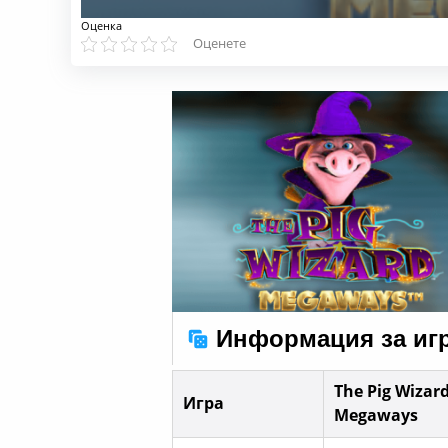
Оценка
Оценете
Информация за иг
The Pig Wizar
Игра
Megaways