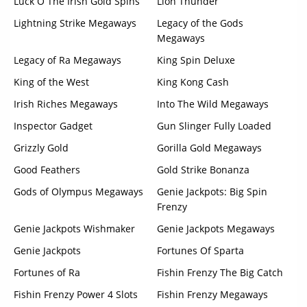
Luck O The Irish Gold Spins
Lion Thunder
Lightning Strike Megaways
Legacy of the Gods
Megaways
Legacy of Ra Megaways
King Spin Deluxe
King of the West
King Kong Cash
Irish Riches Megaways
Into The Wild Megaways
Inspector Gadget
Gun Slinger Fully Loaded
Grizzly Gold
Gorilla Gold Megaways
Good Feathers
Gold Strike Bonanza
Gods of Olympus Megaways
Genie Jackpots: Big Spin
Frenzy
Genie Jackpots Wishmaker
Genie Jackpots Megaways
Genie Jackpots
Fortunes Of Sparta
Fortunes of Ra
Fishin Frenzy The Big Catch
Fishin Frenzy Power 4 Slots
Fishin Frenzy Megaways