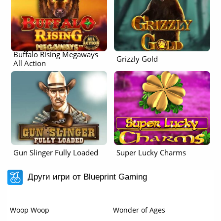
Buffalo Rising Megaways
Grizzly Gold
All Action
Gun Slinger Fully Loaded
Super Lucky Charms
Други игри от Blueprint Gaming
Woop Woop
Wonder of Ages