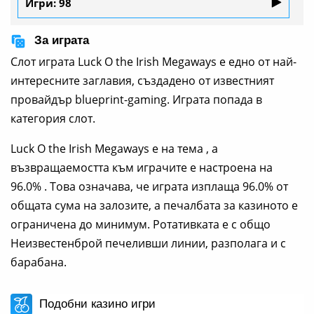
Игри: 98
За играта
Слот играта Luck O the Irish Megaways е едно от най-
интересните заглавия, създадено от известният
провайдър blueprint-gaming. Играта попада в
категория слот.
Luck O the Irish Megaways е на тема , а
възвращаемостта към играчите е настроена на
96.0% . Това означава, че играта изплаща 96.0% от
общата сума на залозите, а печалбата за казиното е
ограничена до минимум. Ротативката е с общо
Неизвестенброй печеливши линии, разполага и с
барабана.
Подобни казино игри