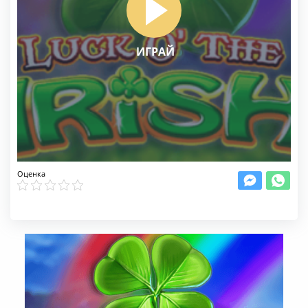
Оценка