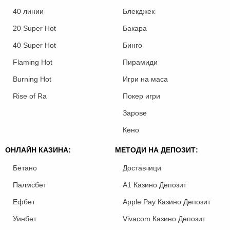
40 линии
Блекджек
20 Super Hot
Бакара
40 Super Hot
Бинго
Flaming Hot
Пирамиди
Burning Hot
Игри на маса
Rise of Ra
Покер игри
Зарове
Кено
ОНЛАЙН КАЗИНА:
МЕТОДИ НА ДЕПОЗИТ:
Бетано
Доставчици
Палмсбет
A1 Казино Депозит
Ефбет
Apple Pay Казино Депозит
Уинбет
Vivacom Казино Депозит