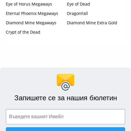
Eye of Horus Megaways
Eye of Dead
Eternal Phoenix Megaways
DragonFall
Diamond Mine Megaways
Diamond Mine Extra Gold
Crypt of the Dead
Запишете се за нашия бюлетин