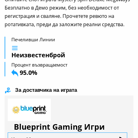
Безплатно в Демо режим, без необходимост от
регистрация и сваляне. Прочетете ревюто на
ротативката, преди да заложите реални средства.
Печеливши Линии
Неизвестенброй
Процент възвращаемост
95.0%
За доставчика на играта
Blueprint Gaming Игри