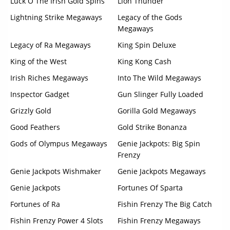
Luck O The Irish Gold Spins
Lion Thunder
Lightning Strike Megaways
Legacy of the Gods
Megaways
Legacy of Ra Megaways
King Spin Deluxe
King of the West
King Kong Cash
Irish Riches Megaways
Into The Wild Megaways
Inspector Gadget
Gun Slinger Fully Loaded
Grizzly Gold
Gorilla Gold Megaways
Good Feathers
Gold Strike Bonanza
Gods of Olympus Megaways
Genie Jackpots: Big Spin
Frenzy
Genie Jackpots Wishmaker
Genie Jackpots Megaways
Genie Jackpots
Fortunes Of Sparta
Fortunes of Ra
Fishin Frenzy The Big Catch
Fishin Frenzy Power 4 Slots
Fishin Frenzy Megaways