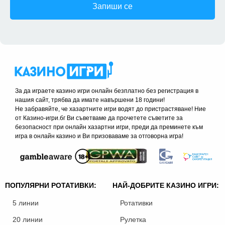
Запиши се
За да играете казино игри онлайн безплатно без регистрация в
нашия сайт, трябва да имате навършени 18 години!
Не забравяйте, че хазартните игри водят до пристрастяване! Ние
от Казино-игри.бг Ви съветваме да прочетете съветите за
безопасност при онлайн хазартни игри, преди да преминете към
игра в онлайн казино и Ви призоваваме за отговорна игра!
ПОПУЛЯРНИ РОТАТИВКИ:
НАЙ-ДОБРИТЕ КАЗИНО ИГРИ:
5 линии
Ротативки
20 линии
Рулетка