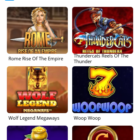
Thundercats Reels Of The
Rome Rise Of The Empire
Thunder
Wolf Legend Megaways
Woop Woop