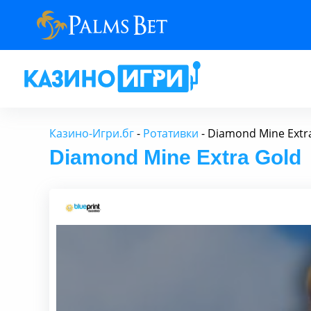
Казино-Игри.бг
-
Ротативки
-
Diamond Mine Extr
Diamond Mine Extra Gold