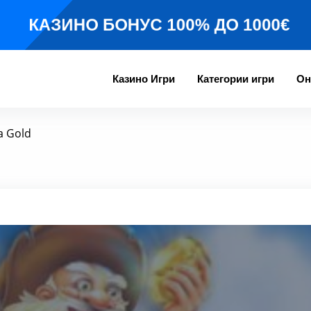
КАЗИНО БОНУС 100% ДО 1000
Казино Игри
Категории игри
Он
a Gold