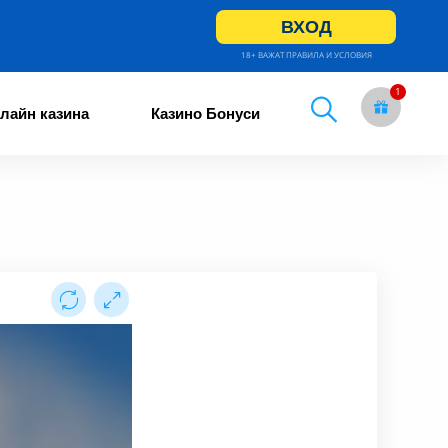
ВХОД
€
18+ ВАЖАТ ПРАВИЛА И УСЛОВИЯ
лайн казина
Казино Бонуси