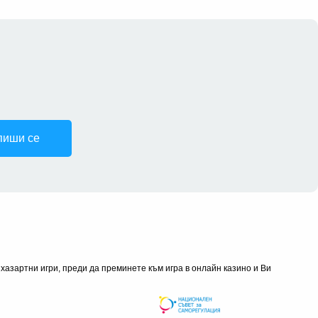
пиши се
хазартни игри, преди да преминете към игра в онлайн казино и Ви