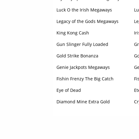
Luck O the Irish Megaways
Lu
Legacy of the Gods Megaways
Le
King Kong Cash
Ir
Gun Slinger Fully Loaded
Gr
Gold Strike Bonanza
Go
Genie Jackpots Megaways
Ge
Fishin Frenzy The Big Catch
Fi
Eye of Dead
Et
Diamond Mine Extra Gold
Cr