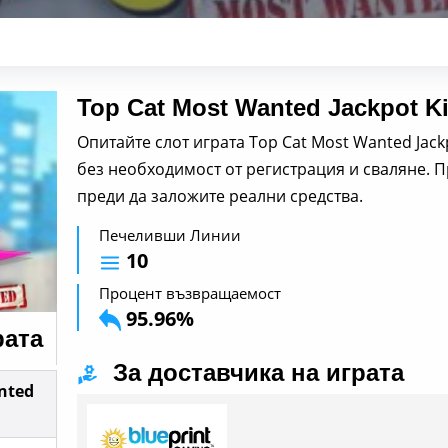
Top Cat Most Wanted Jackpot K
Опитайте слот играта Top Cat Most Wanted Jac
без необходимост от регистрация и сваляне. П
преди да заложите реални средства.
Печеливши Линии
10
Процент възвращаемост
95.96%
рата
За доставчика на играта
nted