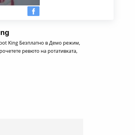
ing
kpot King Безплатно в Демо режим,
рочетете ревюто на ротативката,