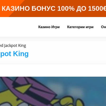
КАЗИНО БОНУС 100% ДО 1500€
Казино Игри
Категории игри
Он
d Jackpot King
pot King