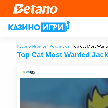
Казино-Игри.бг
-
Ротативки
-
Top Cat Most Wante
Top Cat Most Wanted Jack