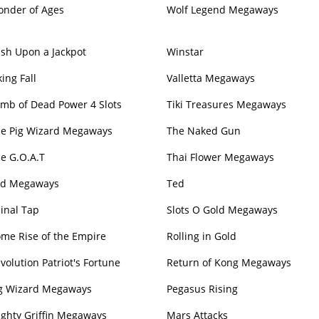
nder of Ages
Wolf Legend Megaways
sh Upon a Jackpot
Winstar
king Fall
Valletta Megaways
mb of Dead Power 4 Slots
Tiki Treasures Megaways
e Pig Wizard Megaways
The Naked Gun
e G.O.A.T
Thai Flower Megaways
ed Megaways
Ted
inal Tap
Slots O Gold Megaways
me Rise of the Empire
Rolling in Gold
volution Patriot's Fortune
Return of Kong Megaways
g Wizard Megaways
Pegasus Rising
ghty Griffin Megaways
Mars Attacks