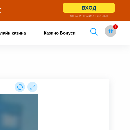
ВХОД
18+ ВАЖАТ ПРАВИЛА И УСЛОВИЯ
лайн казина
Казино Бонуси