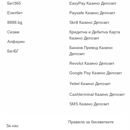
Бет365
EasyPay Казино Депозит
Елитбет
Paysafe Казино Депозит
8888.bg
Skrill Казино Депозит
Сезам
Кредитна и Дебитна Карта
Казино Депозит
Алфауин
Банков Превод Казино
БетБГ
Депозит
Revolut Казино Депозит
Google Pay Казино Депозит
Yettel Казино Депозит
Cashterminal Казино Депозит
SMS Казино Депозит
Правила за бисквитките
За нас