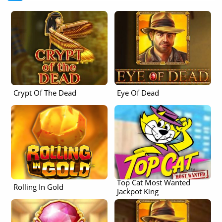
Crypt Of The Dead
Eye Of Dead
Top Cat Most Wanted
Rolling In Gold
Jackpot King