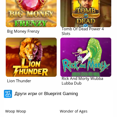
Tomb Of Dead Power 4
Big Money Frenzy
Slots
Rick And Morty Wubba
Lion Thunder
Lubba Dub
Други игри от Blueprint Gaming
Woop Woop
Wonder of Ages