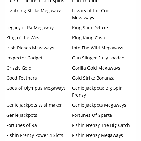
Luck O The Irish Gold Spins
Lion Thunder
Lightning Strike Megaways
Legacy of the Gods
Megaways
Legacy of Ra Megaways
King Spin Deluxe
King of the West
King Kong Cash
Irish Riches Megaways
Into The Wild Megaways
Inspector Gadget
Gun Slinger Fully Loaded
Grizzly Gold
Gorilla Gold Megaways
Good Feathers
Gold Strike Bonanza
Gods of Olympus Megaways
Genie Jackpots: Big Spin
Frenzy
Genie Jackpots Wishmaker
Genie Jackpots Megaways
Genie Jackpots
Fortunes Of Sparta
Fortunes of Ra
Fishin Frenzy The Big Catch
Fishin Frenzy Power 4 Slots
Fishin Frenzy Megaways