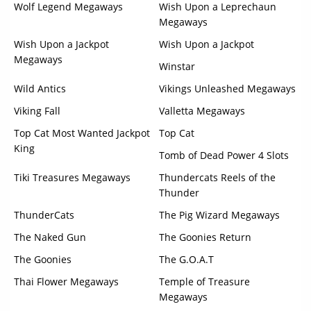
Wolf Legend Megaways
Wish Upon a Leprechaun
Megaways
Wish Upon a Jackpot
Wish Upon a Jackpot
Megaways
Winstar
Wild Antics
Vikings Unleashed Megaways
Viking Fall
Valletta Megaways
Top Cat Most Wanted Jackpot
Top Cat
King
Tomb of Dead Power 4 Slots
Tiki Treasures Megaways
Thundercats Reels of the
Thunder
ThunderCats
The Pig Wizard Megaways
The Naked Gun
The Goonies Return
The Goonies
The G.O.A.T
Thai Flower Megaways
Temple of Treasure
Megaways