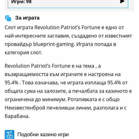
Игри: 98
За играта
Слот играта Revolution Patriot’s Fortune е едно от
най-интересните заглавия, създадено от известният
провайдър blueprint-gaming. Играта попада в
категория слот.
Revolution Patriot’s Fortune е на тема , а
възвращаемостта към играчите е настроена на
95.4% . Това означава, че играта изплаща 95.4% от
общата сума на залозите, а печалбата за казиното е
ограничена до минимум. Ротативката е с общо
Неизвестенброй печеливши линии, разполага и с
барабана.
Подобни казино игри