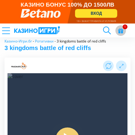
КАЗИНО БОНУС 100% ДО 1500ЛВ
ВХОД
18+ ВАЖАТ ПРАВИЛА И УСЛОВИЯ
Казино-Игри.бг
-
Ротативки
-
3 kingdoms battle of red cliffs
3 kingdoms battle of red cliffs