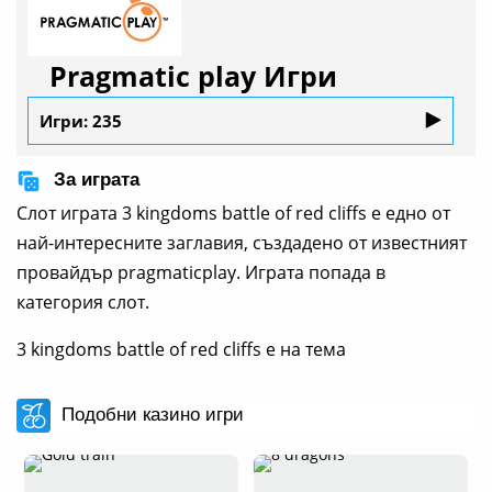
Pragmatic play Игри
Игри: 235
За играта
Слот играта 3 kingdoms battle of red cliffs е едно от
най-интересните заглавия, създадено от известният
провайдър pragmaticplay. Играта попада в
категория слот.
3 kingdoms battle of red cliffs е на тема
Подобни казино игри