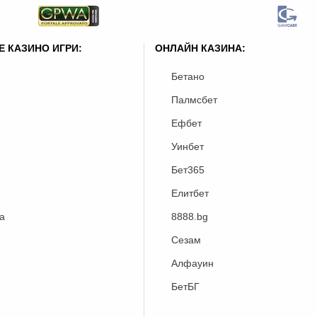
Е КАЗИНО ИГРИ:
ОНЛАЙН КАЗИНА:
Бетано
Палмсбет
Ефбет
Уинбет
Бет365
Елитбет
а
8888.bg
Сезам
Алфауин
БетБГ