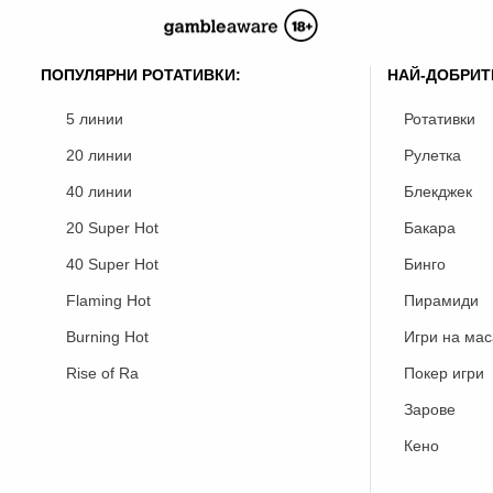
ПОПУЛЯРНИ РОТАТИВКИ:
НАЙ-ДОБРИТ
5 линии
Ротативки
20 линии
Рулетка
40 линии
Блекджек
20 Super Hot
Бакара
40 Super Hot
Бинго
Flaming Hot
Пирамиди
Burning Hot
Игри на мас
Rise of Ra
Покер игри
Зарове
Кено