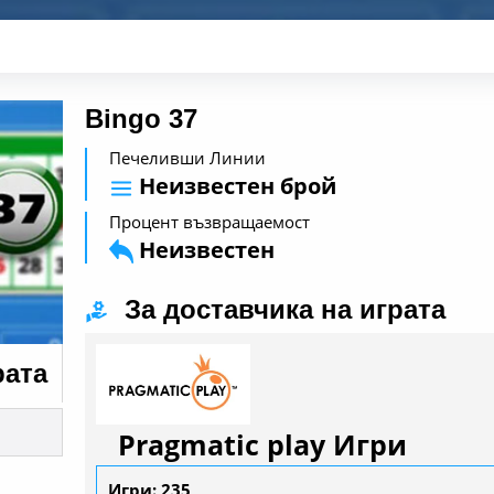
Bingo 37
Печеливши Линии
Неизвестен брой
Процент възвращаемост
Неизвестен
За доставчика на играта
рата
Pragmatic play Игри
Игри: 235