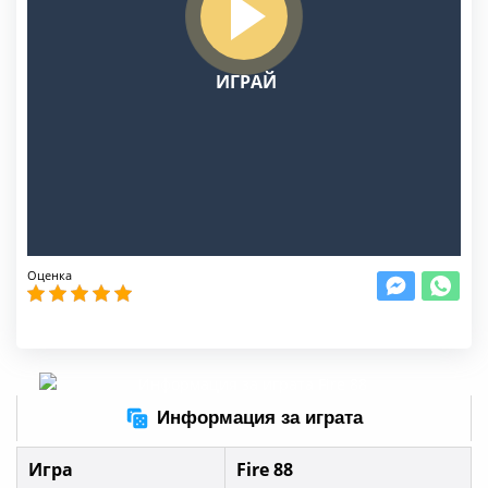
Оценка
Информация за играта
Игра
Fire 88