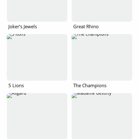
Joker’s Jewels
Great Rhino
5 Lions
The Champions