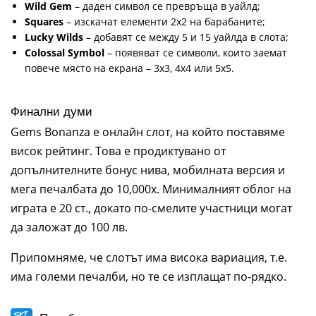
Wild Gem
– даден символ се превръща в уайлд;
Squares
– изскачат елементи 2х2 на барабаните;
Lucky Wilds
– добавят се между 5 и 15 уайлда в слота;
Colossal Symbol
– появяват се символи, които заемат
повече място на екрана – 3х3, 4х4 или 5х5.
Финални думи
Gems Bonanza е онлайн слот, на който поставяме
висок рейтинг. Това е продиктувано от
допълнителните бонус нива, мобилната версия и
мега печалбата до 10,000х. Минималният облог на
играта е 20 ст., докато по-смелите участници могат
да заложат до 100 лв.
Припомняме, че слотът има висока вариация, т.е.
има големи печалби, но те се изплащат по-рядко.