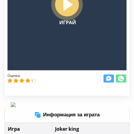
Оценка
Информация за играта
Игра
Joker king