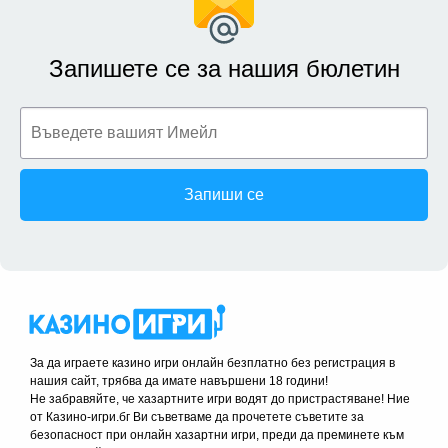
Запишете се за нашия бюлетин
Запиши се
За да играете казино игри онлайн безплатно без регистрация в
нашия сайт, трябва да имате навършени 18 години!
Не забравяйте, че хазартните игри водят до пристрастяване! Ние
от Казино-игри.бг Ви съветваме да прочетете съветите за
безопасност при онлайн хазартни игри, преди да преминете към