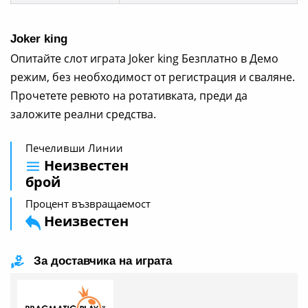
Joker king
Опитайте слот играта Joker king Безплатно в Демо
режим, без необходимост от регистрация и сваляне.
Прочетете ревюто на ротативката, преди да
заложите реални средства.
Печеливши Линии
Неизвестен
брой
Процент възвращаемост
Неизвестен
За доставчика на играта