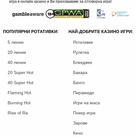
игра в онлайн казино и Ви призоваваме за отговорна игра!
ПОПУЛЯРНИ РОТАТИВКИ:
НАЙ-ДОБРИТЕ КАЗИНО ИГРИ:
5 линии
Ротативки
20 линии
Рулетка
40 линии
Блекджек
20 Super Hot
Бакара
40 Super Hot
Бинго
Flaming Hot
Пирамиди
Burning Hot
Игри на маса
Rise of Ra
Покер игри
Зарове
Кено