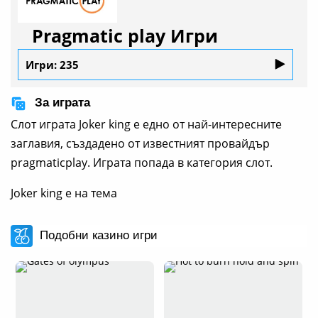
Pragmatic play Игри
Игри: 235
За играта
Слот играта Joker king е едно от най-интересните
заглавия, създадено от известният провайдър
pragmaticplay. Играта попада в категория слот.
Joker king е на тема
Подобни казино игри