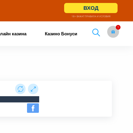
ВХОД
€
18+ ВАЖАТ ПРАВИЛА И УСЛОВИЯ
лайн казина
Казино Бонуси