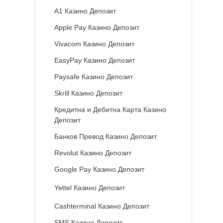
A1 Казино Депозит
Apple Pay Казино Депозит
Vivacom Казино Депозит
EasyPay Казино Депозит
Paysafe Казино Депозит
Skrill Казино Депозит
Кредитна и Дебитна Карта Казино
Депозит
Банков Превод Казино Депозит
Revolut Казино Депозит
Google Pay Казино Депозит
Yettel Казино Депозит
Cashterminal Казино Депозит
SMS Казино Депозит