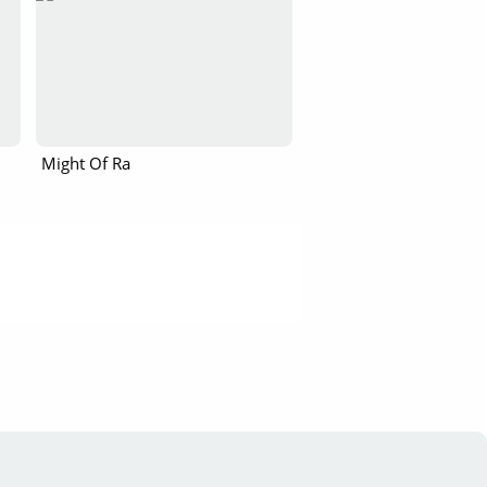
Might Of Ra