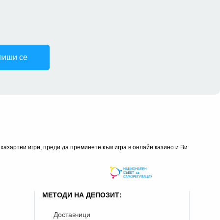
пиши се
хазартни игри, преди да преминете към игра в онлайн казино и Ви
МЕТОДИ НА ДЕПОЗИТ:
Доставчици