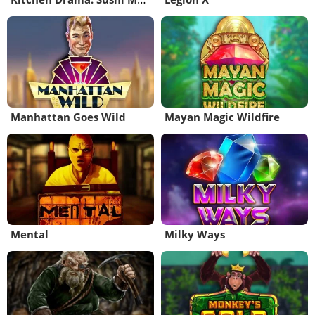
Manhattan Goes Wild
Mayan Magic Wildfire
Mental
Milky Ways