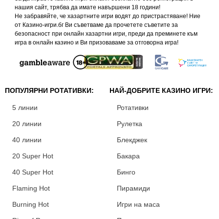
нашия сайт, трябва да имате навършени 18 години!
Не забравяйте, че хазартните игри водят до пристрастяване! Ние
от Казино-игри.бг Ви съветваме да прочетете съветите за
безопасност при онлайн хазартни игри, преди да преминете към
игра в онлайн казино и Ви призоваваме за отговорна игра!
ПОПУЛЯРНИ РОТАТИВКИ:
НАЙ-ДОБРИТЕ КАЗИНО ИГРИ:
5 линии
Ротативки
20 линии
Рулетка
40 линии
Блекджек
20 Super Hot
Бакара
40 Super Hot
Бинго
Flaming Hot
Пирамиди
Burning Hot
Игри на маса