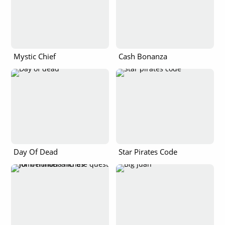
Mystic Chief
Cash Bonanza
Day Of Dead
Star Pirates Code