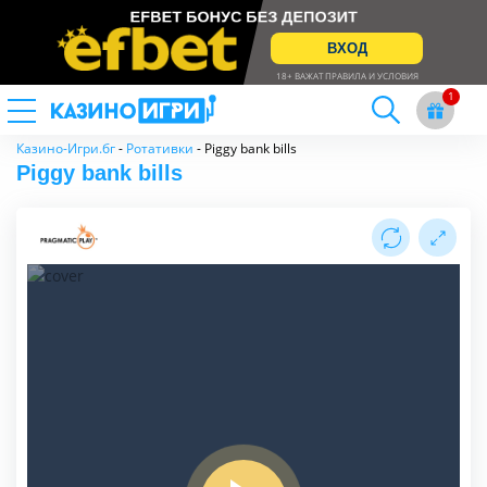
EFBET БОНУС БЕЗ ДЕПОЗИТ
ВХОД
18+ ВАЖАТ ПРАВИЛА И УСЛОВИЯ
Казино-Игри.бг
-
Ротативки
-
Piggy bank bills
Piggy bank bills