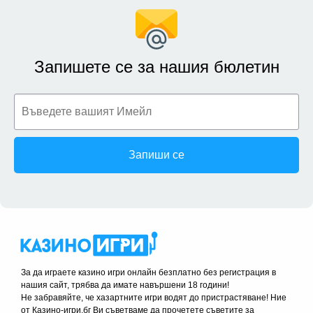
Запишете се за нашия бюлетин
Запиши се
За да играете казино игри онлайн безплатно без регистрация в
нашия сайт, трябва да имате навършени 18 години!
Не забравяйте, че хазартните игри водят до пристрастяване! Ние
от Казино-игри.бг Ви съветваме да прочетете съветите за