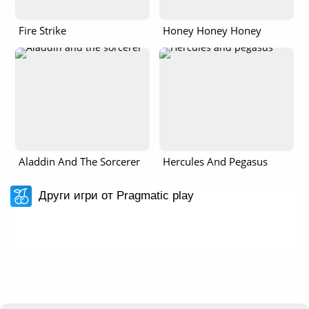
Fire Strike
Honey Honey Honey
Aladdin And The Sorcerer
Hercules And Pegasus
Други игри от Pragmatic play