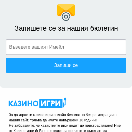
Запишете се за нашия бюлетин
Запиши се
За да играете казино игри онлайн безплатно без регистрация в
нашия сайт, трябва да имате навършени 18 години!
Не забравяйте, че хазартните игри водят до пристрастяване! Ние
от Казино-игри.бг Ви съветваме да прочетете съветите за