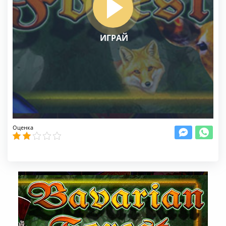
Оценка