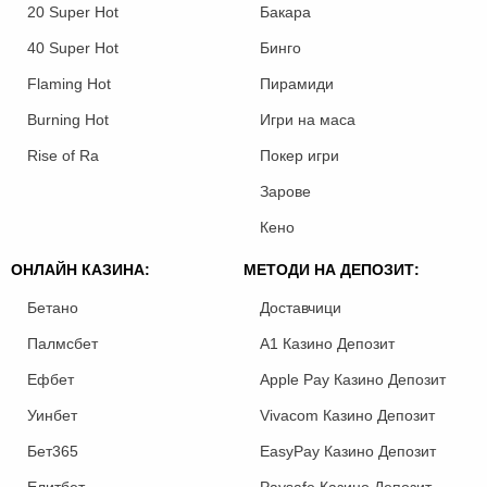
20 Super Hot
Бакара
40 Super Hot
Бинго
Flaming Hot
Пирамиди
Burning Hot
Игри на маса
Rise of Ra
Покер игри
Зарове
Кено
ОНЛАЙН КАЗИНА:
МЕТОДИ НА ДЕПОЗИТ:
Бетано
Доставчици
Палмсбет
A1 Казино Депозит
Ефбет
Apple Pay Казино Депозит
Уинбет
Vivacom Казино Депозит
Бет365
EasyPay Казино Депозит
Елитбет
Paysafe Казино Депозит