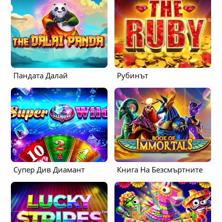
Пандата Далай
Рубинът
Супер Див Диамант
Книга На Безсмъртните