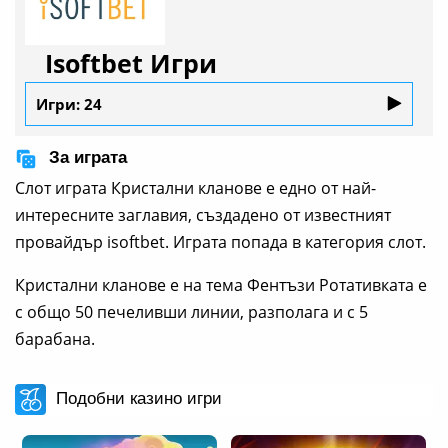
Isoftbet Игри
Игри: 24
За играта
Слот играта Кристални кланове е едно от най-
интересните заглавия, създадено от известният
провайдър isoftbet. Играта попада в категория слот.
Кристални кланове е на тема Фентъзи Ротативката е
с общо 50 печеливши линии, разполага и с 5
барабана.
Подобни казино игри