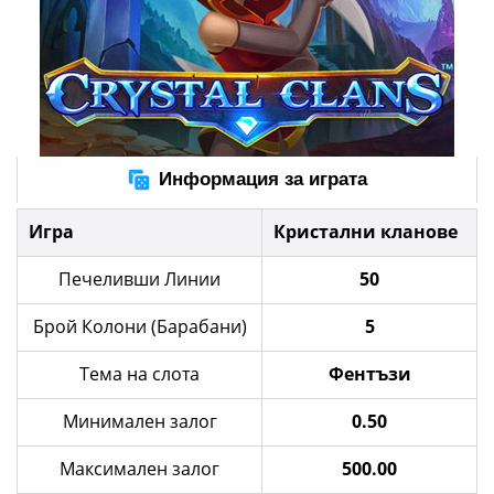
Информация за играта
Игра
Кристални кланове
Печеливши Линии
50
Брой Колони (Барабани)
5
Тема на слота
Фентъзи
Минимален залог
0.50
Максимален залог
500.00