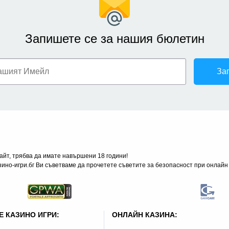
Запишете се за нашия бюлетин
За
айт, трябва да имате навършени 18 години!
зино-игри.бг Ви съветваме да прочетете съветите за безопасност при онлайн 
Е КАЗИНО ИГРИ:
ОНЛАЙН КАЗИНА: