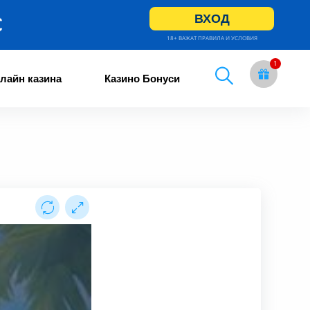
ВХОД
18+ ВАЖАТ ПРАВИЛА И УСЛОВИЯ
лайн казина
Казино Бонуси