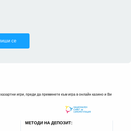
пиши се
хазартни игри, преди да преминете към игра в онлайн казино и Ви
МЕТОДИ НА ДЕПОЗИТ: