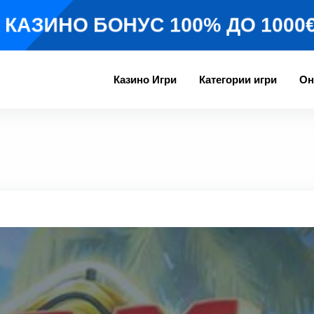
КАЗИНО БОНУС 100% ДО 1000€
Казино Игри
Категории игри
Он