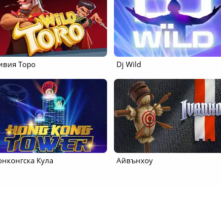
ивия Торо
Dj Wild
онконгска Кула
Айвънхоу