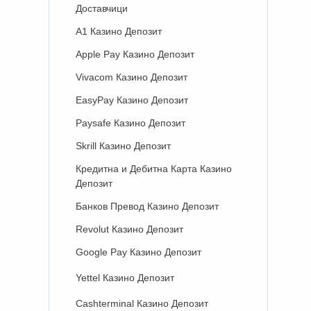
Доставчици
A1 Казино Депозит
Apple Pay Казино Депозит
Vivacom Казино Депозит
EasyPay Казино Депозит
Paysafe Казино Депозит
Skrill Казино Депозит
Кредитна и Дебитна Карта Казино
Депозит
Банков Превод Казино Депозит
Revolut Казино Депозит
Google Pay Казино Депозит
Yettel Казино Депозит
Cashterminal Казино Депозит