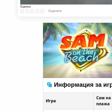
Оценка
Оценете
Информация за иг
Сам на
Игра
плажа