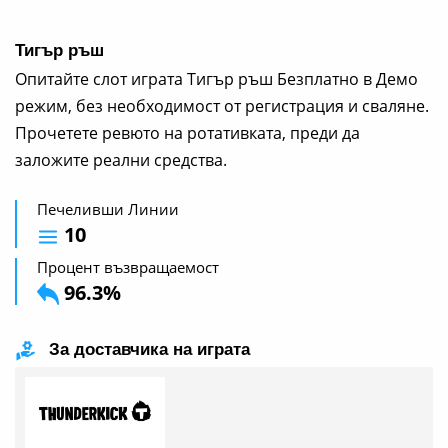
Тигър ръш
Опитайте слот играта Тигър ръш Безплатно в Демо
режим, без необходимост от регистрация и сваляне.
Прочетете ревюто на ротативката, преди да
заложите реални средства.
Печеливши Линии
10
Процент възвращаемост
96.3%
За доставчика на играта