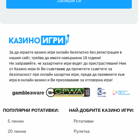
Запиши се
За да играете казино игри онлайн безплатно без регистрация в
нашия сайт, трябва да имате навършени 18 години!
Не забравяйте, че хазартните игри водят до пристрастяване! Ние
от Казино-игри.бг Ви съветваме да прочетете съветите за
безопасност при онлайн хазартни игри, преди да преминете към
игра в онлайн казино и Ви призоваваме за отговорна игра!
ПОПУЛЯРНИ РОТАТИВКИ:
НАЙ-ДОБРИТЕ КАЗИНО ИГРИ:
5 линии
Ротативки
20 линии
Рулетка