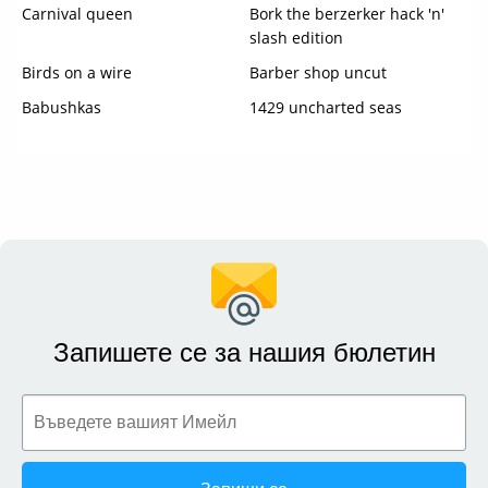
Carnival queen
Bork the berzerker hack 'n'
slash edition
Birds on a wire
Barber shop uncut
Babushkas
1429 uncharted seas
Запишете се за нашия бюлетин