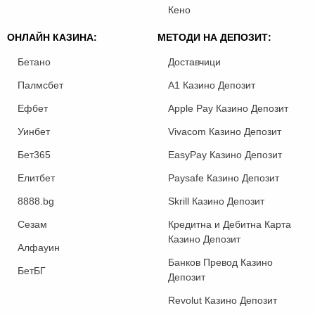
Кено
ОНЛАЙН КАЗИНА:
МЕТОДИ НА ДЕПОЗИТ:
Бетано
Доставчици
Палмсбет
A1 Казино Депозит
Ефбет
Apple Pay Казино Депозит
Уинбет
Vivacom Казино Депозит
Бет365
EasyPay Казино Депозит
Елитбет
Paysafe Казино Депозит
8888.bg
Skrill Казино Депозит
Сезам
Кредитна и Дебитна Карта
Казино Депозит
Алфауин
Банков Превод Казино
БетБГ
Депозит
Revolut Казино Депозит