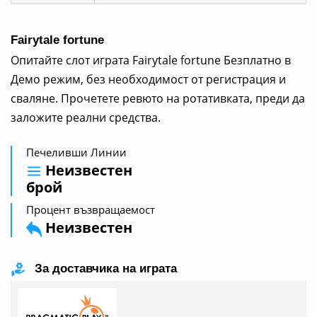
Fairytale fortune
Опитайте слот играта Fairytale fortune Безплатно в
Демо режим, без необходимост от регистрация и
сваляне. Прочетете ревюто на ротативката, преди да
заложите реални средства.
Печеливши Линии
Неизвестен
брой
Процент възвращаемост
Неизвестен
За доставчика на играта