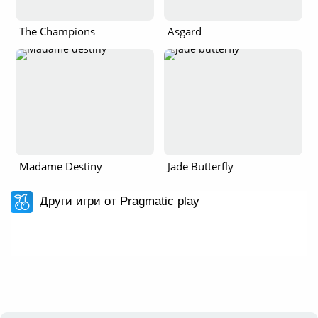
The Champions
Asgard
Madame Destiny
Jade Butterfly
Други игри от Pragmatic play