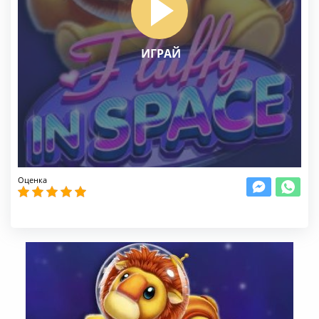
Оценка