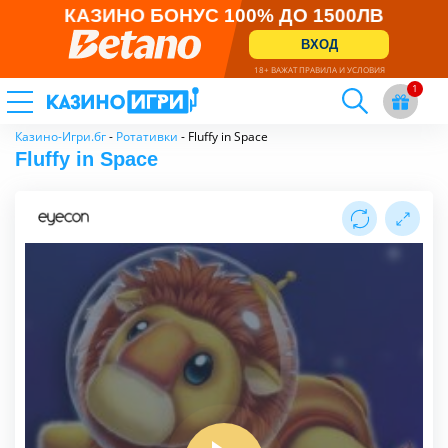
КАЗИНО БОНУС 100% ДО 1500ЛВ
ВХОД
18+ ВАЖАТ ПРАВИЛА И УСЛОВИЯ
Казино-Игри.бг
-
Ротативки
-
Fluffy in Space
Fluffy in Space