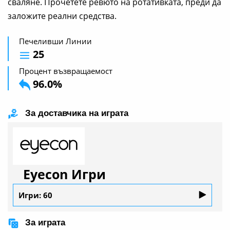
сваляне. Прочетете ревюто на ротативката, преди да
заложите реални средства.
Печеливши Линии
25
Процент възвращаемост
96.0%
За доставчика на играта
Eyecon Игри
Игри: 60
За играта