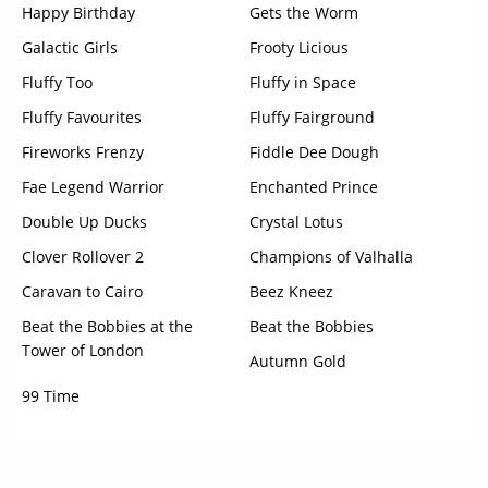
Happy Birthday
Gets the Worm
Galactic Girls
Frooty Licious
Fluffy Too
Fluffy in Space
Fluffy Favourites
Fluffy Fairground
Fireworks Frenzy
Fiddle Dee Dough
Fae Legend Warrior
Enchanted Prince
Double Up Ducks
Crystal Lotus
Clover Rollover 2
Champions of Valhalla
Caravan to Cairo
Beez Kneez
Beat the Bobbies at the
Beat the Bobbies
Tower of London
Autumn Gold
99 Time