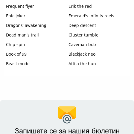
Frequent flyer
Erik the red
Epic joker
Emerald's infinity reels
Dragons' awakening
Deep descent
Dead man's trail
Cluster tumble
Chip spin
Caveman bob
Book of 99
Blackjack neo
Beast mode
Attila the hun
Запишете се за нашия бюлетин