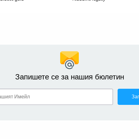
Запишете се за нашия бюлетин
За