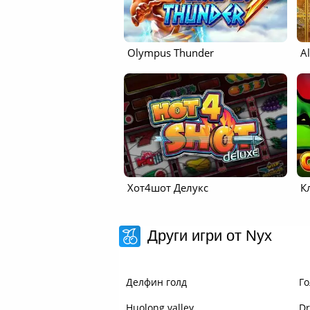
Olympus Thunder
A
Хот4шот Делукс
К
Други игри от Nyx
Делфин голд
Го
Huolong valley
Dr