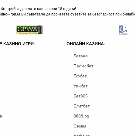
айт, трябва да имате навършени 18 години!
зино-игри.бг Ви съветваме да прочетете съветите за безопасност при онлайн 
Е КАЗИНО ИГРИ:
ОНЛАЙН КАЗИНА:
Бетано
Палмсбет
Ефбет
Уинбет
Бет365
Елитбет
а
8888.bg
Сезам
Алфауин