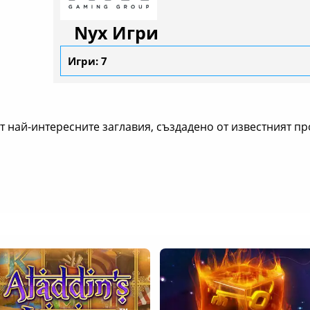
Nyx Игри
Игри: 7
 от най-интересните заглавия, създадено от известният п