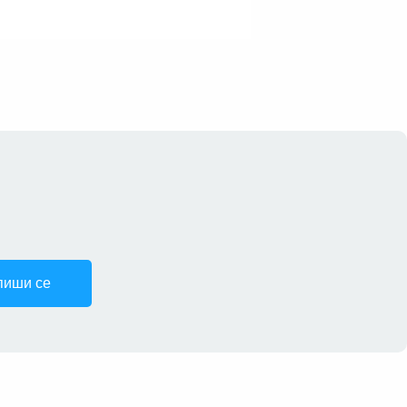
пиши се