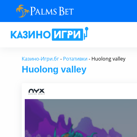
Казино-Игри.бг
-
Ротативки
-
Huolong valley
Huolong valley