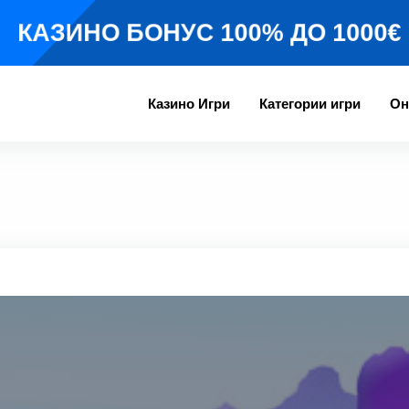
КАЗИНО БОНУС 100% ДО 1000€
Казино Игри
Категории игри
Он