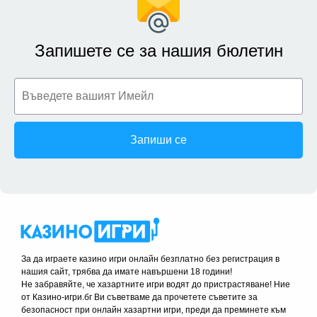
Запишете се за нашия бюлетин
Запиши се
За да играете казино игри онлайн безплатно без регистрация в
нашия сайт, трябва да имате навършени 18 години!
Не забравяйте, че хазартните игри водят до пристрастяване! Ние
от Казино-игри.бг Ви съветваме да прочетете съветите за
безопасност при онлайн хазартни игри, преди да преминете към