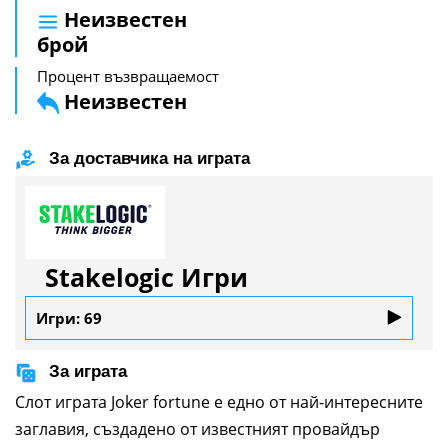
Неизвестен
брой
Процент възвращаемост
Неизвестен
За доставчика на играта
Stakelogic Игри
Игри: 69
За играта
Слот играта Joker fortune е едно от най-интересните
заглавия, създадено от известният провайдър