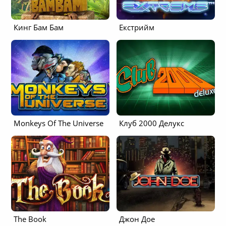
Кинг Бам Бам
Екстрийм
Monkeys Of The Universe
Клуб 2000 Делукс
The Book
Джон Дое