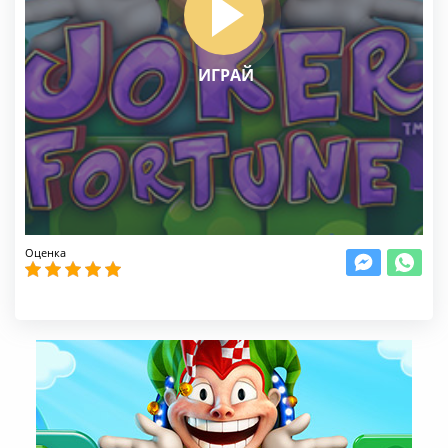
Оценка