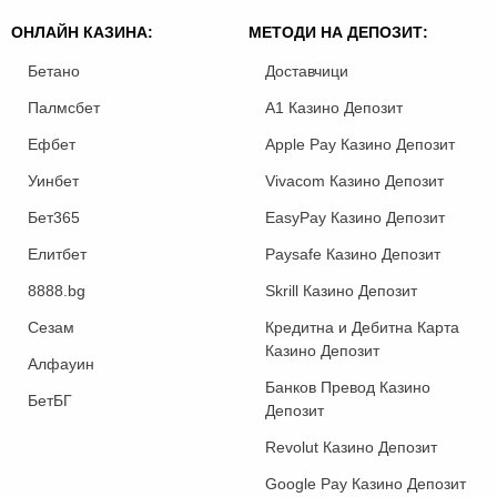
ОНЛАЙН КАЗИНА:
МЕТОДИ НА ДЕПОЗИТ:
Бетано
Доставчици
Палмсбет
A1 Казино Депозит
Ефбет
Apple Pay Казино Депозит
Уинбет
Vivacom Казино Депозит
Бет365
EasyPay Казино Депозит
Елитбет
Paysafe Казино Депозит
8888.bg
Skrill Казино Депозит
Сезам
Кредитна и Дебитна Карта
Казино Депозит
Алфауин
Банков Превод Казино
БетБГ
Депозит
Revolut Казино Депозит
Google Pay Казино Депозит