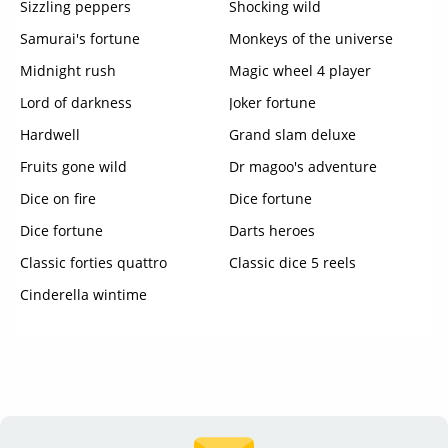
Sizzling peppers
Shocking wild
Samurai's fortune
Monkeys of the universe
Midnight rush
Magic wheel 4 player
Lord of darkness
Joker fortune
Hardwell
Grand slam deluxe
Fruits gone wild
Dr magoo's adventure
Dice on fire
Dice fortune
Dice fortune
Darts heroes
Classic forties quattro
Classic dice 5 reels
Cinderella wintime