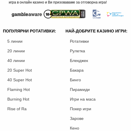
игра в онлайн казино и Ви призоваваме за отговорна игра!
ПОПУЛЯРНИ РОТАТИВКИ:
НАЙ-ДОБРИТЕ КАЗИНО ИГРИ:
5 линии
Ротативки
20 линии
Рулетка
40 линии
Блекджек
20 Super Hot
Бакара
40 Super Hot
Бинго
Flaming Hot
Пирамиди
Burning Hot
Игри на маса
Rise of Ra
Покер игри
Зарове
Кено