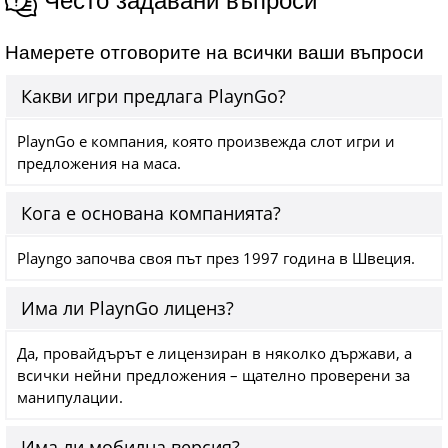
Често задавани въпроси
Намерете отговорите на всички ваши въпроси
Какви игри предлага PlaynGo?
PlaynGo е компания, която произвежда слот игри и
предложения на маса.
Кога е основана компанията?
Playngo започва своя път през 1997 година в Швеция.
Има ли PlaynGo лиценз?
Да, провайдърът е лицензиран в няколко държави, а
всички нейни предложения – щателно проверени за
манипулации.
Има ли мобилна версия?