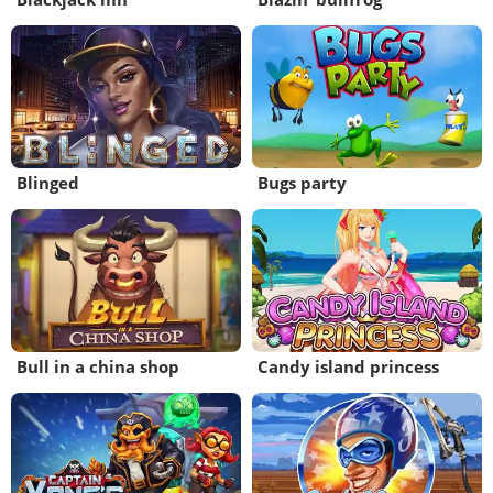
Blinged
Bugs party
Bull in a china shop
Candy island princess