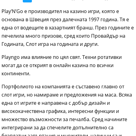
Play’N’Go е производител на казино игри, която е
основана в Швеция през далечната 1997 година. Тя е
една от водещите в хазартният бранш. През годините е
печелила много призове, сред които Провайдър на
Годината, Слот игра на годината и други.
Playngo има влияние по цял свят. Техни ротативки
могат да се открият в онлайн казина по всички
континенти.
Портфолиото на компанията е съставено главно от
слот игри, но намираме и предложения на маса. Всяка
една от игрите е направена с добър дизайн и
висококачествена графика, интересни функции и
множество възможности за печалба. Сред начините
интегрирани за да спечелите допълнително са
безплатни завъртания и множители, налични са и