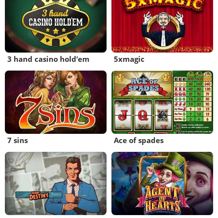
3 hand casino hold’em
5xmagic
7 sins
Ace of spades