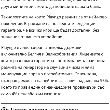
други мини игри с които да повишите вашата банка.
Технологиите на които Playngo разчита са от най-ново
поколение. Вграждане на последните тенденции
гарантира, че всички игри ще бъдат достъпни, без
значение от вашето устройство.
Playngo е лицензиран в няколко държави,
включително Белгия и Великобритания. Лицензите с
които разполага гарантират, че компанията наистина
разчита на генератор на случайни числа и няма
манипулации спрямо потребителите. Освен това,
възвращаемостта на нейните заглавия надвишава 96%,
което го прави един от най-щедрите провайдъри със
само 4% печалба към казиното.