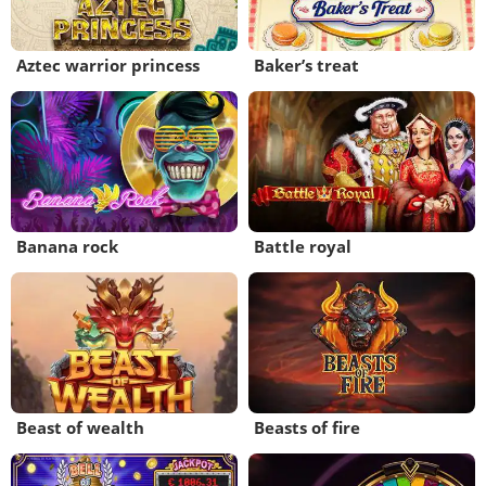
Aztec warrior princess
Baker’s treat
Banana rock
Battle royal
Beast of wealth
Beasts of fire