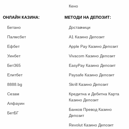
Кено
ОНЛАЙН КАЗИНА:
МЕТОДИ НА ДЕПОЗИТ:
Бетано
Доставчици
Палмсбет
A1 Казино Депозит
Ефбет
Apple Pay Казино Депозит
Уинбет
Vivacom Казино Депозит
Бет365
EasyPay Казино Депозит
Елитбет
Paysafe Казино Депозит
8888.bg
Skrill Казино Депозит
Сезам
Кредитна и Дебитна Карта
Казино Депозит
Алфауин
Банков Превод Казино
БетБГ
Депозит
Revolut Казино Депозит