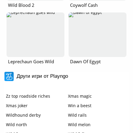
Wild Blood 2
Coywolf Cash
Leprechaun Goes Wild
Dawn Of Egypt
Други игри от Playngo
Zz top roadside riches
Xmas magic
Xmas joker
Win a beest
Wildhound derby
Wild rails
Wild north
Wild melon