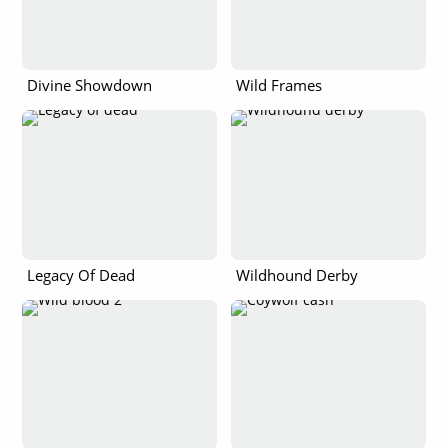
Divine Showdown
Wild Frames
Legacy Of Dead
Wildhound Derby