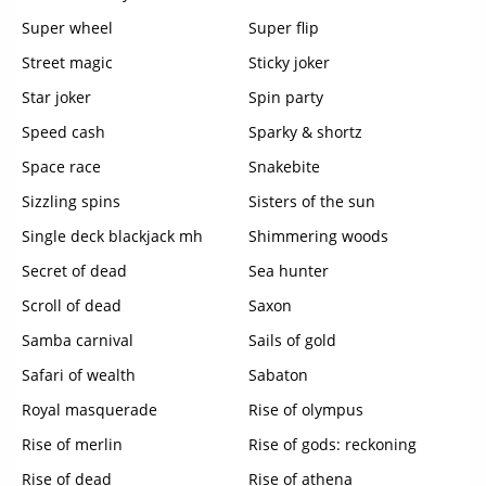
Super wheel
Super flip
Street magic
Sticky joker
Star joker
Spin party
Speed cash
Sparky & shortz
Space race
Snakebite
Sizzling spins
Sisters of the sun
Single deck blackjack mh
Shimmering woods
Secret of dead
Sea hunter
Scroll of dead
Saxon
Samba carnival
Sails of gold
Safari of wealth
Sabaton
Royal masquerade
Rise of olympus
Rise of merlin
Rise of gods: reckoning
Rise of dead
Rise of athena