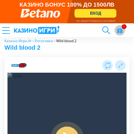
КАЗИНО БОНУС 100% ДО 1500ЛВ
ВХОД
18+ ВАЖАТ ПРАВИЛА И УСЛОВИЯ
Казино-Игри.бг
-
Ротативки
-
Wild blood 2
Wild blood 2