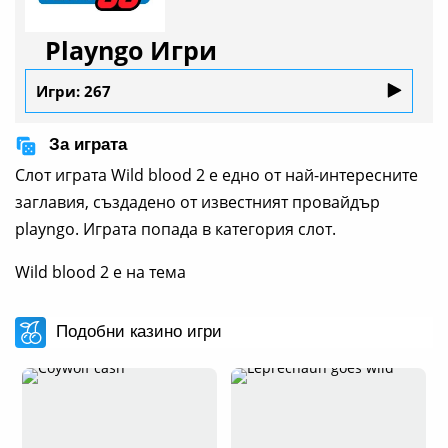
Playngo Игри
Игри: 267
За играта
Слот играта Wild blood 2 е едно от най-интересните
заглавия, създадено от известният провайдър
playngo. Играта попада в категория слот.
Wild blood 2 е на тема
Подобни казино игри