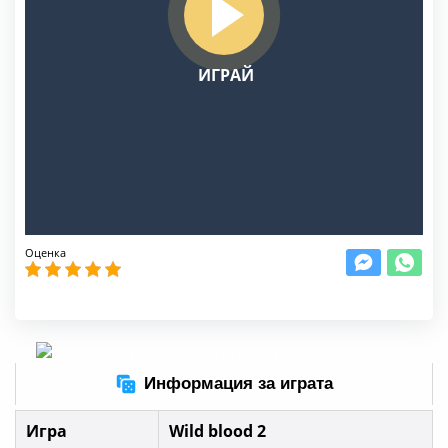
Оценка
Информация за играта
Игра
Wild blood 2