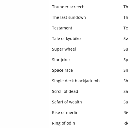
Thunder screech
Th
The last sundown
Th
Testament
Te
Tale of kyubiko
Sw
Super wheel
Su
Star joker
Sp
Space race
Sn
Single deck blackjack mh
S
Scroll of dead
Sa
Safari of wealth
Sa
Rise of merlin
Ri
Ring of odin
Ri