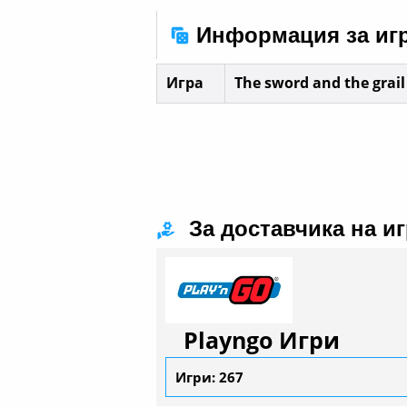
Информация за иг
Игра
The sword and the grail
За доставчика на иг
Playngo Игри
Игри: 267