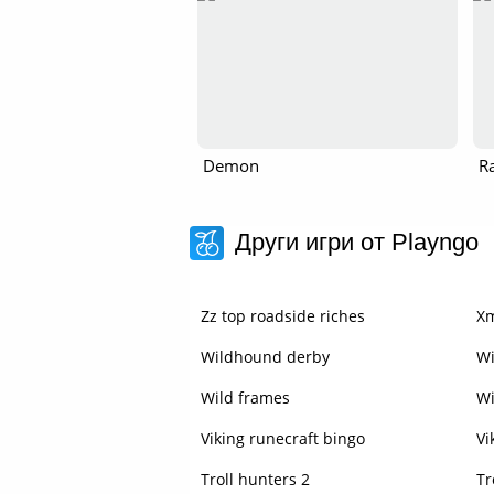
Demon
R
Други игри от Playngo
Zz top roadside riches
Xm
Wildhound derby
Wi
Wild frames
Wi
Viking runecraft bingo
Vi
Troll hunters 2
Tr