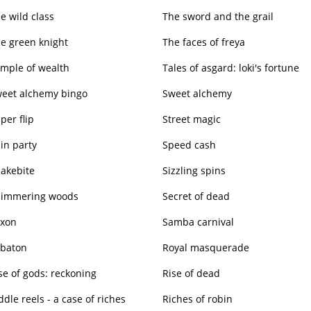
e wild class
The sword and the grail
e green knight
The faces of freya
mple of wealth
Tales of asgard: loki's fortune
eet alchemy bingo
Sweet alchemy
per flip
Street magic
in party
Speed cash
akebite
Sizzling spins
himmering woods
Secret of dead
xon
Samba carnival
baton
Royal masquerade
se of gods: reckoning
Rise of dead
ddle reels - a case of riches
Riches of robin