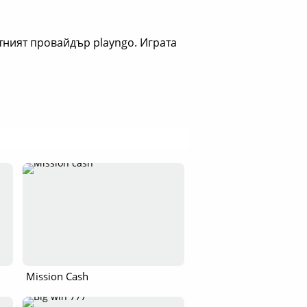
стният провайдър playngo. Играта
Mission Cash