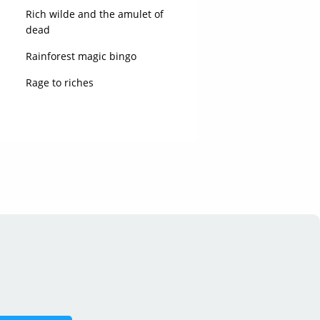
Rich wilde and the amulet of
dead
Rainforest magic bingo
Rage to riches