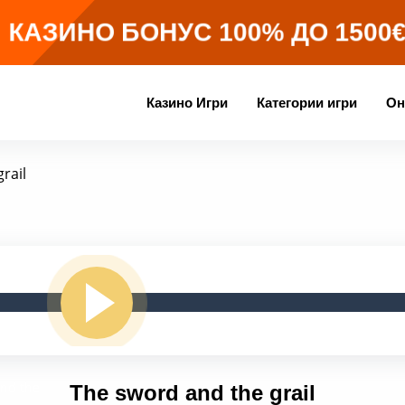
КАЗИНО БОНУС 100% ДО 1500€
Казино Игри
Категории игри
Он
rail
The sword and the grail