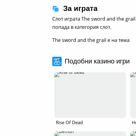
За играта
Слот играта The sword and the grai
попада в категория слот.
The sword and the grail е на тема
Подобни казино игри
Rise Of Dead
H