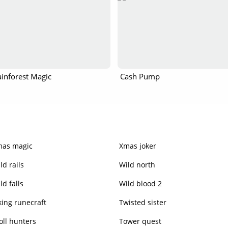
ainforest Magic
Cash Pump
as magic
Xmas joker
ld rails
Wild north
ld falls
Wild blood 2
king runecraft
Twisted sister
oll hunters
Tower quest