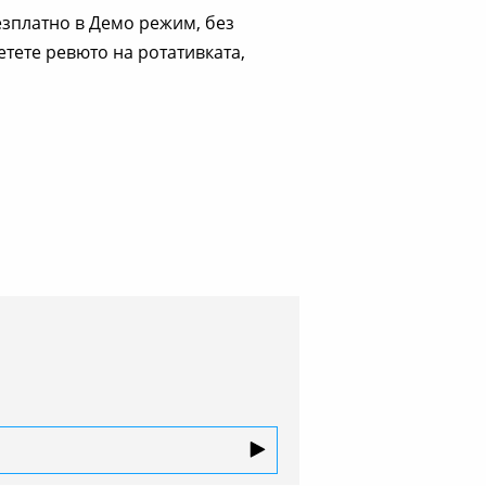
Безплатно в Демо режим, без
тете ревюто на ротативката,