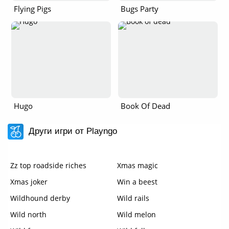
Flying Pigs
Bugs Party
Hugo
Book Of Dead
Други игри от Playngo
Zz top roadside riches
Xmas magic
Xmas joker
Win a beest
Wildhound derby
Wild rails
Wild north
Wild melon