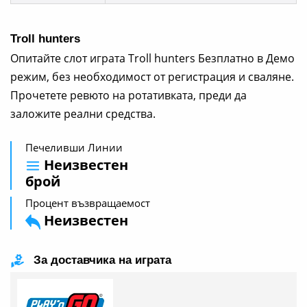
Troll hunters
Опитайте слот играта Troll hunters Безплатно в Демо
режим, без необходимост от регистрация и сваляне.
Прочетете ревюто на ротативката, преди да
заложите реални средства.
Печеливши Линии
Неизвестен
брой
Процент възвращаемост
Неизвестен
За доставчика на играта