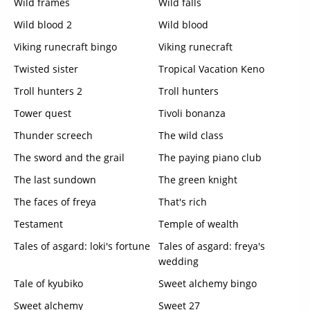
Wild frames
Wild falls
Wild blood 2
Wild blood
Viking runecraft bingo
Viking runecraft
Twisted sister
Tropical Vacation Keno
Troll hunters 2
Troll hunters
Tower quest
Tivoli bonanza
Thunder screech
The wild class
The sword and the grail
The paying piano club
The last sundown
The green knight
The faces of freya
That's rich
Testament
Temple of wealth
Tales of asgard: loki's fortune
Tales of asgard: freya's
wedding
Tale of kyubiko
Sweet alchemy bingo
Sweet alchemy
Sweet 27