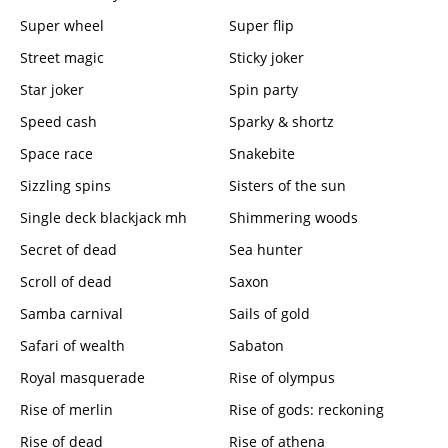
Super wheel
Super flip
Street magic
Sticky joker
Star joker
Spin party
Speed cash
Sparky & shortz
Space race
Snakebite
Sizzling spins
Sisters of the sun
Single deck blackjack mh
Shimmering woods
Secret of dead
Sea hunter
Scroll of dead
Saxon
Samba carnival
Sails of gold
Safari of wealth
Sabaton
Royal masquerade
Rise of olympus
Rise of merlin
Rise of gods: reckoning
Rise of dead
Rise of athena