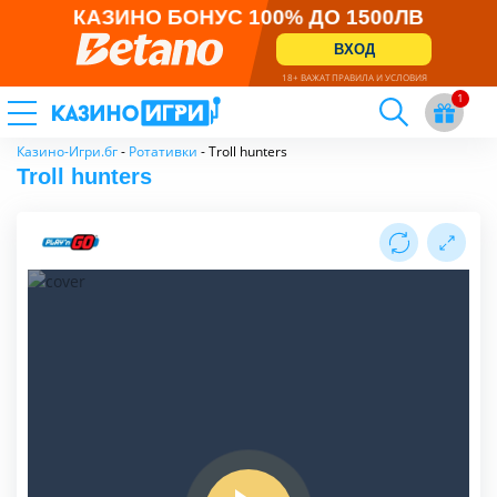
КАЗИНО БОНУС 100% ДО 1500ЛВ
ВХОД
18+ ВАЖАТ ПРАВИЛА И УСЛОВИЯ
Казино-Игри.бг
-
Ротативки
-
Troll hunters
Troll hunters