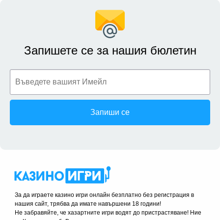
Запишете се за нашия бюлетин
Запиши се
За да играете казино игри онлайн безплатно без регистрация в
нашия сайт, трябва да имате навършени 18 години!
Не забравяйте, че хазартните игри водят до пристрастяване! Ние