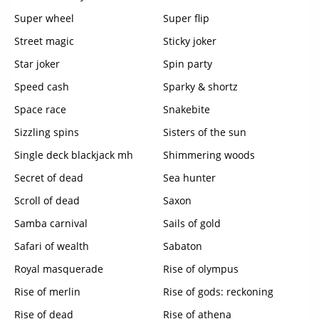
Super wheel
Super flip
Street magic
Sticky joker
Star joker
Spin party
Speed cash
Sparky & shortz
Space race
Snakebite
Sizzling spins
Sisters of the sun
Single deck blackjack mh
Shimmering woods
Secret of dead
Sea hunter
Scroll of dead
Saxon
Samba carnival
Sails of gold
Safari of wealth
Sabaton
Royal masquerade
Rise of olympus
Rise of merlin
Rise of gods: reckoning
Rise of dead
Rise of athena