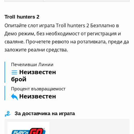
Troll hunters 2
Опитайте слот играта Troll hunters 2 Безплатно в
Демо режим, без необходимост от регистрация и
сваляне. Прочетете ревюто на ротативката, преди да
заложите реални средства.
Печеливши Линии
Неизвестен
брой
Процент възвращаемост
Неизвестен
За доставчика на играта