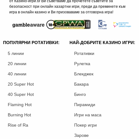
от Казино-игри.бг Ви съветваме да прочетете съветите за
безопасност при онлайн хазартни игри, преди да преминете към
игра в онлайн казино и Ви призоваваме за отговорна игра!
ПОПУЛЯРНИ РОТАТИВКИ:
НАЙ-ДОБРИТЕ КАЗИНО ИГРИ:
5 линии
Ротативки
20 линии
Рулетка
40 линии
Блекджек
20 Super Hot
Бакара
40 Super Hot
Бинго
Flaming Hot
Пирамиди
Burning Hot
Игри на маса
Rise of Ra
Покер игри
Зарове