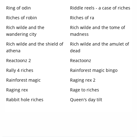
Ring of odin
Riddle reels - a case of riches
Riches of robin
Riches of ra
Rich wilde and the
Rich wilde and the tome of
wandering city
madness
Rich wilde and the shield of
Rich wilde and the amulet of
athena
dead
Reactoonz 2
Reactoonz
Rally 4 riches
Rainforest magic bingo
Rainforest magic
Raging rex 2
Raging rex
Rage to riches
Rabbit hole riches
Queen's day tilt