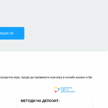
пиши се
хазартни игри, преди да преминете към игра в онлайн казино и Ви
МЕТОДИ НА ДЕПОЗИТ: