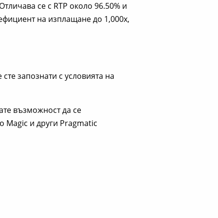
Отличава се с RTP около 96.50% и
ефициент на изплащане до 1,000х,
 сте запознати с условията на
мате възможност да се
 Magic и други Pragmatic