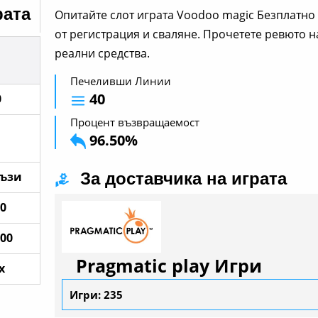
рата
Опитайте слот играта Voodoo magic Безплатно
от регистрация и сваляне. Прочетете ревюто н
реални средства.
Печеливши Линии
40
0
Процент възвращаемост
96.50%
ъзи
За доставчика на играта
20
.00
Pragmatic play Игри
x
Игри: 235