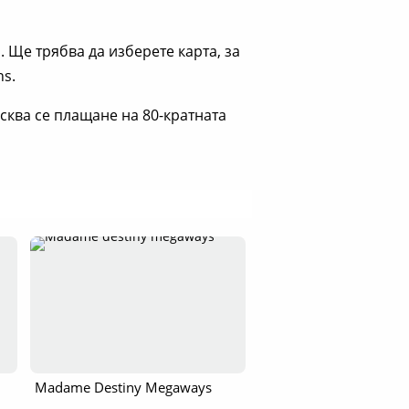
. Ще трябва да изберете карта, за
ns.
исква се плащане на 80-кратната
Madame Destiny Megaways