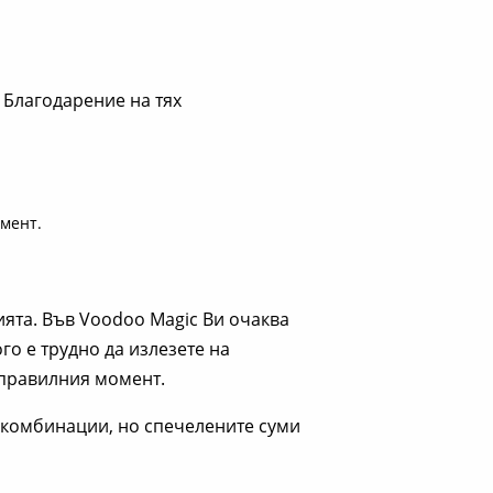
. Благодарение на тях
емент.
ията. Във Voodoo Magic Ви очаква
го е трудно да излезете на
 правилния момент.
о комбинации, но спечелените суми