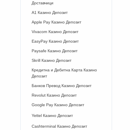
Доставчици
A1 Казино Депозит
Apple Pay Казино Депозит
Vivacom Казино Депозит
EasyPay Казино Депозит
Paysafe Казино Депозит
Skrill Казино Депозит
Кредитна и Дебитна Карта Казино
Депозит
Банков Превод Казино Депозит
Revolut Казино Депозит
Google Pay Казино Депозит
Yettel Казино Депозит
Cashterminal Казино Депозит