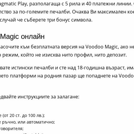
gmatic Play, разполагаща с 5 рила и 40 платежни линии. 
елство за по-големите печалби. Очаква Ви максимален ко
 случай че съберете три бонус символа.
 Magic онлайн
насочите към безплатната версия на Voodoo Magic, ако не
о режим, който не изисква нито профил, нито депозит.
двате истински печалби и сте над 18-годишна възраст, и
ечето платформи на родния пазар ще попаднете на Voodoo
едвайте инструкциите за залагане:
от 20 ст. до 100 лв.);
 ръчно, или автоматично;
говорителя;