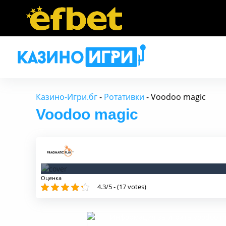
Казино-Игри.бг
-
Ротативки
-
Voodoo magic
Voodoo magic
Оценка
4.3/5 - (17 votes)