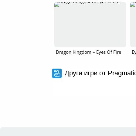
Dragon Kingdom – Eyes Of Fire
E
Други игри от Pragmatic