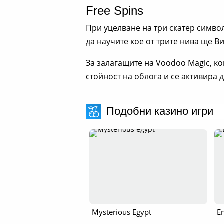
Free Spins
При уцелване на три скатер символ
да научите кое от трите нива ще В
За залагащите на Voodoo Magic, ко
стойност на облога и се активира
Подобни казино игри
Mysterious Egypt
E