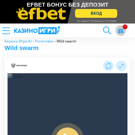
EFBET БОНУС БЕЗ ДЕПОЗИТ
ВХОД
18+ ВАЖАТ ПРАВИЛА И УСЛОВИЯ
Казино-Игри.бг
-
Ротативки
-
Wild swarm
Wild swarm