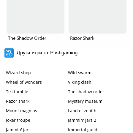
The Shadow Order
Razor Shark
Други игри от Pushgaming
Wizard shop
Wild swarm
Wheel of wonders
Viking clash
Tiki tumble
The shadow order
Razor shark
Mystery museum
Mount magmas
Land of zenith
Joker troupe
Jammin' jars 2
Jammin' jars
Immortal guild