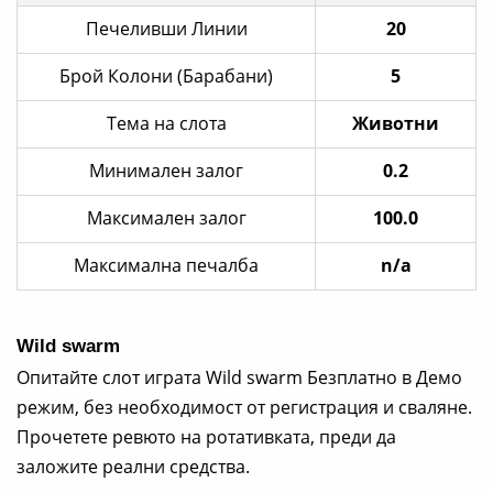
Печеливши Линии
20
Брой Колони (Барабани)
5
Тема на слота
Животни
Минимален залог
0.2
Максимален залог
100.0
Максимална печалба
n/a
Wild swarm
Опитайте слот играта Wild swarm Безплатно в Демо
режим, без необходимост от регистрация и сваляне.
Прочетете ревюто на ротативката, преди да
заложите реални средства.