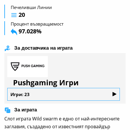
Печеливши Линии
20
Процент възвращаемост
97.028%
За доставчика на играта
Pushgaming Игри
Игри: 23
За играта
Слот играта Wild swarm е едно от най-интересните
заглавия, създадено от известният провайдър