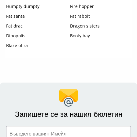
Humpty dumpty
Fire hopper
Fat santa
Fat rabbit
Fat drac
Dragon sisters
Dinopolis
Booty bay
Blaze of ra
Запишете се за нашия бюлетин