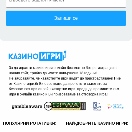
Запиши се
За да играете казино игри онлайн безплатно без регистрация в
нашия сайт, трябва да имате навършени 18 години!
Не забравяйте, че хазартните игри водят до пристрастяване! Ние
от Казино-игри.бг Ви съветваме да прочетете съветите за
безопасност при онлайн хазартни игри, преди да преминете към
игра в онлайн казино и Ви призоваваме за отговорна игра!
ПОПУЛЯРНИ РОТАТИВКИ:
НАЙ-ДОБРИТЕ КАЗИНО ИГРИ: