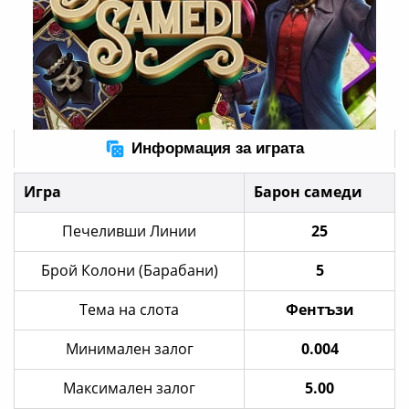
Информация за играта
Игра
Барон самеди
Печеливши Линии
25
Брой Колони (Барабани)
5
Тема на слота
Фентъзи
Минимален залог
0.004
Максимален залог
5.00