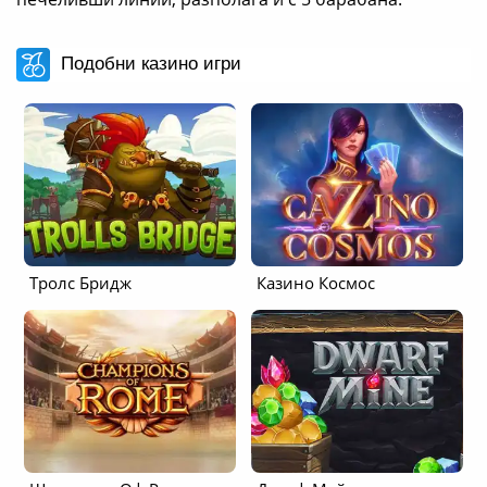
Подобни казино игри
Тролс Бридж
Казино Космос