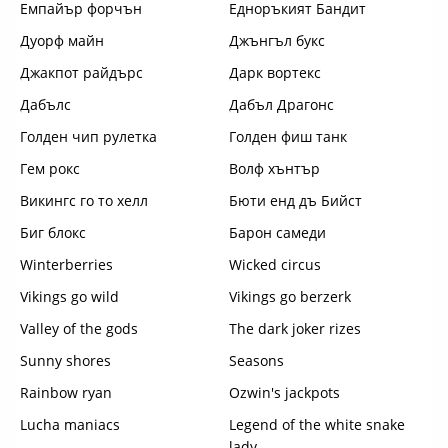
Емпайър форчън
Едноръкият Бандит
Дуорф майн
Джънгъл букс
Джакпот райдърс
Дарк вортекс
Дабълс
Дабъл Драгонс
Голден чип рулетка
Голден фиш танк
Гем рокс
Волф хънтър
Викингс го то хелл
Бюти енд дъ Бийст
Биг блокс
Барон самеди
Winterberries
Wicked circus
Vikings go wild
Vikings go berzerk
Valley of the gods
The dark joker rizes
Sunny shores
Seasons
Rainbow ryan
Ozwin's jackpots
Lucha maniacs
Legend of the white snake
lady