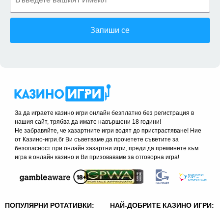
Запиши се
За да играете казино игри онлайн безплатно без регистрация в
нашия сайт, трябва да имате навършени 18 години!
Не забравяйте, че хазартните игри водят до пристрастяване! Ние
от Казино-игри.бг Ви съветваме да прочетете съветите за
безопасност при онлайн хазартни игри, преди да преминете към
игра в онлайн казино и Ви призоваваме за отговорна игра!
ПОПУЛЯРНИ РОТАТИВКИ:
НАЙ-ДОБРИТЕ КАЗИНО ИГРИ: