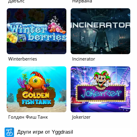
Дабълс
Нирвана
Winterberries
Incinerator
Голден Фиш Танк
Jokerizer
Други игри от Yggdrasil