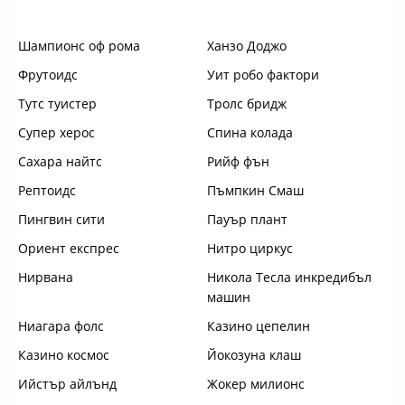
Шампионс оф рома
Ханзо Доджо
Фрутоидс
Уит робо фактори
Тутс туистер
Тролс бридж
Супер херос
Спина колада
Сахара найтс
Рийф фън
Рептоидс
Пъмпкин Смаш
Пингвин сити
Пауър плант
Ориент експрес
Нитро циркус
Нирвана
Никола Тесла инкредибъл
машин
Ниагара фолс
Казино цепелин
Казино космос
Йокозуна клаш
Ийстър айлънд
Жокер милионс