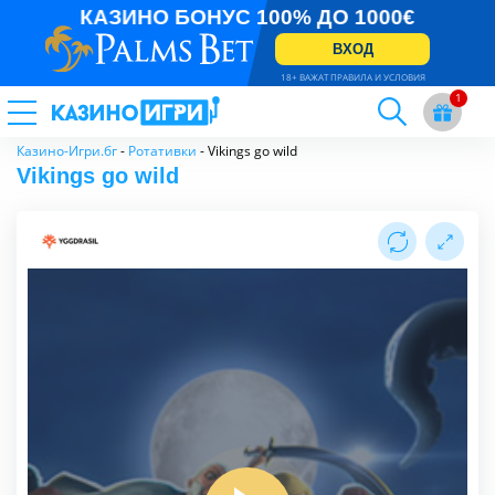
КАЗИНО БОНУС 100% ДО 1000€
ВХОД
18+ ВАЖАТ ПРАВИЛА И УСЛОВИЯ
Казино-Игри.бг
-
Ротативки
-
Vikings go wild
Vikings go wild