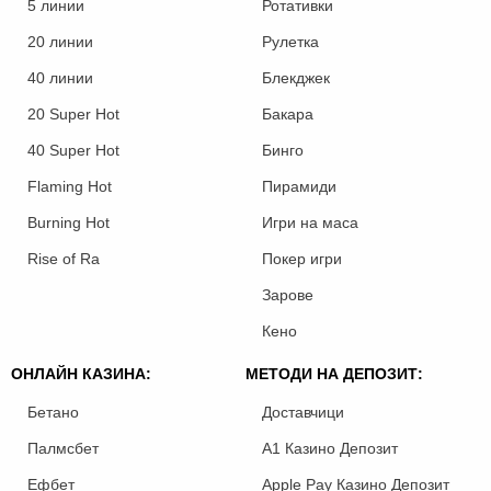
5 линии
Ротативки
20 линии
Рулетка
40 линии
Блекджек
20 Super Hot
Бакара
40 Super Hot
Бинго
Flaming Hot
Пирамиди
Burning Hot
Игри на маса
Rise of Ra
Покер игри
Зарове
Кено
ОНЛАЙН КАЗИНА:
МЕТОДИ НА ДЕПОЗИТ:
Бетано
Доставчици
Палмсбет
A1 Казино Депозит
Ефбет
Apple Pay Казино Депозит