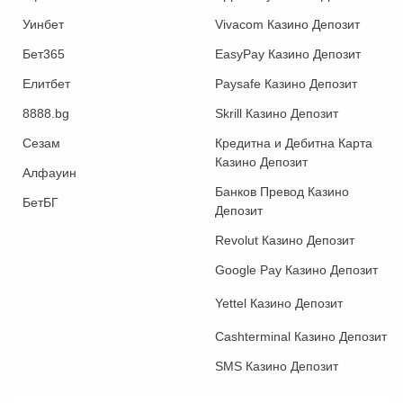
Уинбет
Vivacom Казино Депозит
Бет365
EasyPay Казино Депозит
Елитбет
Paysafe Казино Депозит
8888.bg
Skrill Казино Депозит
Сезам
Кредитна и Дебитна Карта
Казино Депозит
Алфауин
Банков Превод Казино
БетБГ
Депозит
Revolut Казино Депозит
Google Pay Казино Депозит
Yettel Казино Депозит
Cashterminal Казино Депозит
SMS Казино Депозит