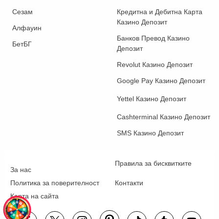
Сезам
Кредитна и Дебитна Карта
Казино Депозит
Алфауин
Банков Превод Казино
БетБГ
Депозит
Revolut Казино Депозит
Google Pay Казино Депозит
Yettel Казино Депозит
Cashterminal Казино Депозит
SMS Казино Депозит
Правила за бисквитките
За нас
Политика за поверителност
Контакти
Карта на сайта