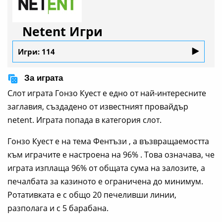
Netent Игри
Игри: 114
За играта
Слот играта Гонзо Куест е едно от най-интересните
заглавия, създадено от известният провайдър
netent. Играта попада в категория слот.
Гонзо Куест е на тема Фентъзи , а възвращаемостта
към играчите е настроена на 96% . Това означава, че
играта изплаща 96% от общата сума на залозите, а
печалбата за казиното е ограничена до минимум.
Ротативката е с общо 20 печеливши линии,
разполага и с 5 барабана.