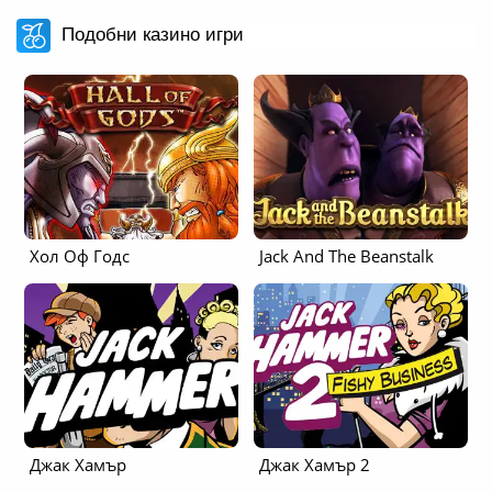
Подобни казино игри
Хол Оф Годс
Jack And The Beanstalk
Джак Хамър
Джак Хамър 2