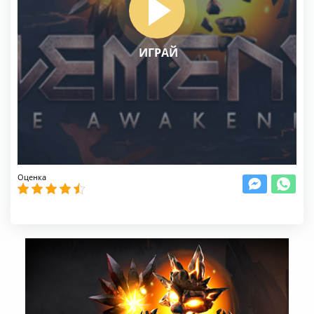
Оценка