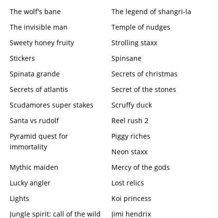
The wolf's bane
The legend of shangri-la
The invisible man
Temple of nudges
Sweety honey fruity
Strolling staxx
Stickers
Spinsane
Spinata grande
Secrets of christmas
Secrets of atlantis
Secret of the stones
Scudamores super stakes
Scruffy duck
Santa vs rudolf
Reel rush 2
Pyramid quest for
Piggy riches
immortality
Neon staxx
Mythic maiden
Mercy of the gods
Lucky angler
Lost relics
Lights
Koi princess
Jungle spirit: call of the wild
Jimi hendrix