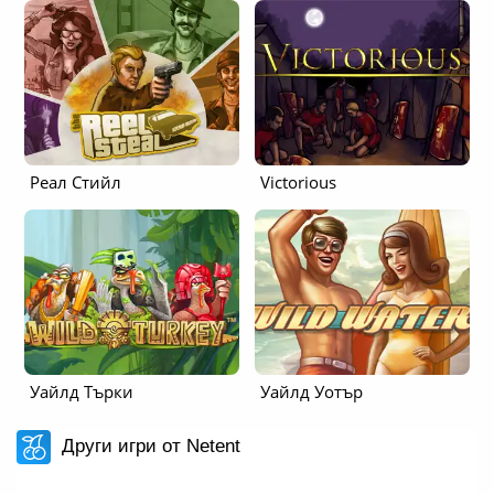
Реал Стийл
Victorious
Уайлд Търки
Уайлд Уотър
Други игри от Netent