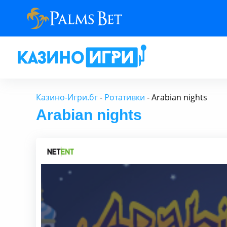
Казино-Игри.бг
-
Ротативки
-
Arabian nights
Arabian nights