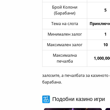
Брой Колони
5
(Барабани)
Тема на слота
Приключ
Минимален залог
1
Максимален залог
10
Максимална
1,000,00
печалба
залозите, а печалбата за казиното
барабана.
Подобни казино игри