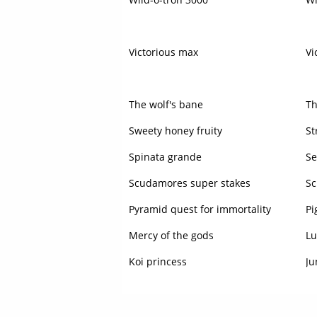
Victorious max
Vi
The wolf's bane
Th
Sweety honey fruity
St
Spinata grande
Se
Scudamores super stakes
Sc
Pyramid quest for immortality
Pi
Mercy of the gods
Lu
Koi princess
Ju