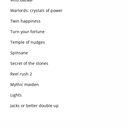
Warlords: crystals of power
Twin happiness
Turn your fortune
Temple of nudges
Spinsane
Secret of the stones
Reel rush 2
Mythic maiden
Lights
Jacks or better double up