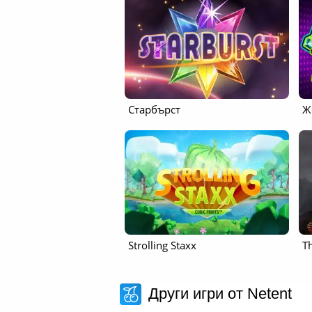
Старбърст
Ж
Strolling Staxx
T
Други игри от Netent