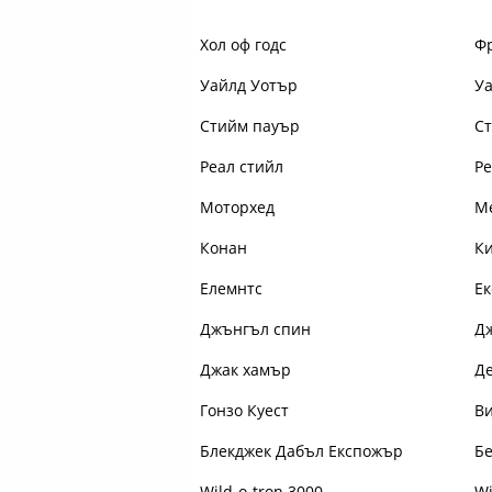
Хол оф годс
Фр
Уайлд Уотър
Уа
Стийм пауър
С
Реал стийл
Р
Моторхед
М
Конан
Ки
Елемнтс
Ек
Джънгъл спин
Д
Джак хамър
Де
Гонзо Куест
Ви
Блекджек Дабъл Експожър
Б
Wild-o-tron 3000
Wi