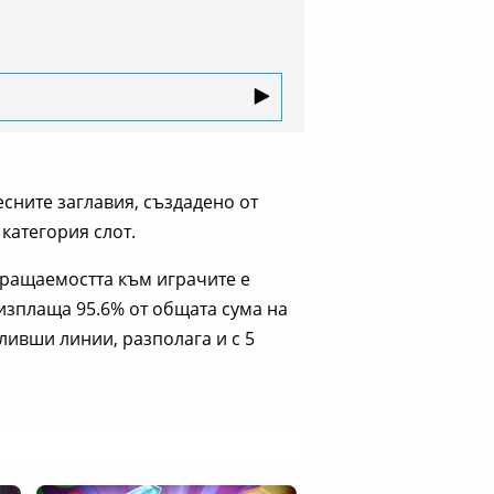
ресните заглавия, създадено от
категория слот.
звращаемостта към играчите е
 изплаща 95.6% от общата сума на
ливши линии, разполага и с 5