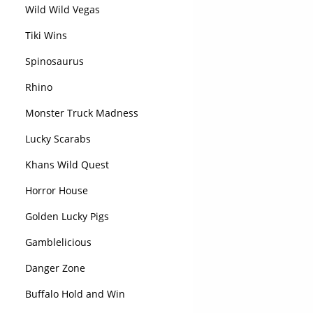
Wild Wild Vegas
Tiki Wins
Spinosaurus
Rhino
Monster Truck Madness
Lucky Scarabs
Khans Wild Quest
Horror House
Golden Lucky Pigs
Gamblelicious
Danger Zone
Buffalo Hold and Win