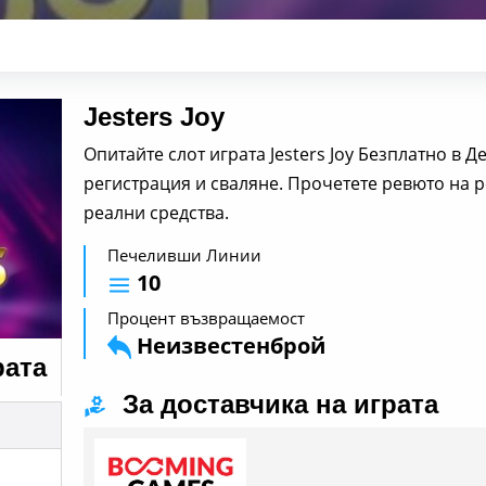
Jesters Joy
Опитайте слот играта Jesters Joy Безплатно в 
регистрация и сваляне. Прочетете ревюто на р
реални средства.
Печеливши Линии
10
Процент възвращаемост
Неизвестенброй
рата
За доставчика на играта