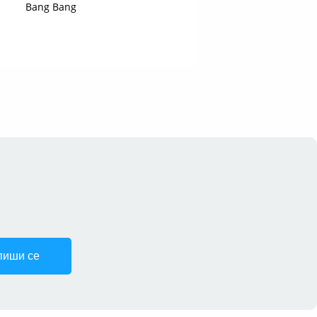
Bang Bang
пиши се