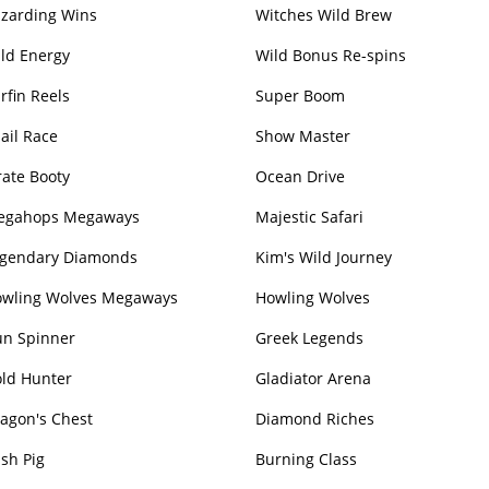
zarding Wins
Witches Wild Brew
ld Energy
Wild Bonus Re-spins
rfin Reels
Super Boom
ail Race
Show Master
rate Booty
Ocean Drive
egahops Megaways
Majestic Safari
gendary Diamonds
Kim's Wild Journey
wling Wolves Megaways
Howling Wolves
n Spinner
Greek Legends
ld Hunter
Gladiator Arena
agon's Chest
Diamond Riches
sh Pig
Burning Class