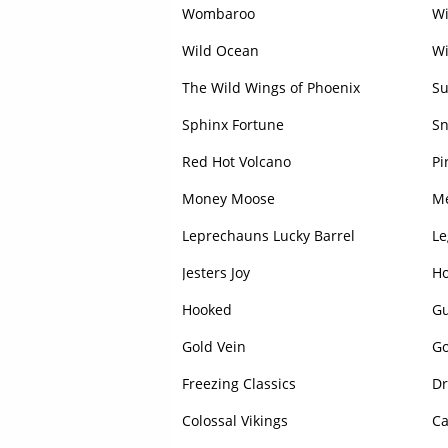
Wombaroo
Wi
Wild Ocean
Wi
The Wild Wings of Phoenix
Su
Sphinx Fortune
Sn
Red Hot Volcano
Pi
Money Moose
M
Leprechauns Lucky Barrel
Le
Jesters Joy
Ho
Hooked
Gu
Gold Vein
Go
Freezing Classics
Dr
Colossal Vikings
Ca