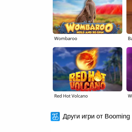
Wombaroo
B
Red Hot Volcano
W
Други игри от Boomin