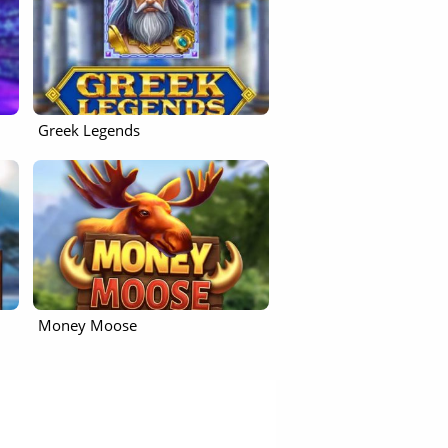
Greek Legends
Money Moose