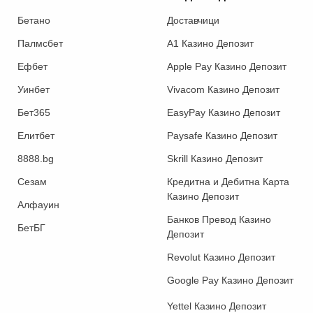
Бетано
Доставчици
Палмсбет
A1 Казино Депозит
Ефбет
Apple Pay Казино Депозит
Уинбет
Vivacom Казино Депозит
Бет365
EasyPay Казино Депозит
Елитбет
Paysafe Казино Депозит
8888.bg
Skrill Казино Депозит
Сезам
Кредитна и Дебитна Карта
Казино Депозит
Алфауин
Банков Превод Казино
БетБГ
Депозит
Revolut Казино Депозит
Google Pay Казино Депозит
Yettel Казино Депозит