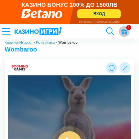
КАЗИНО БОНУС 100% ДО 1500ЛВ
ВХОД
18+ ВАЖАТ ПРАВИЛА И УСЛОВИЯ
Казино-Игри.бг
-
Ротативки
-
Wombaroo
Wombaroo