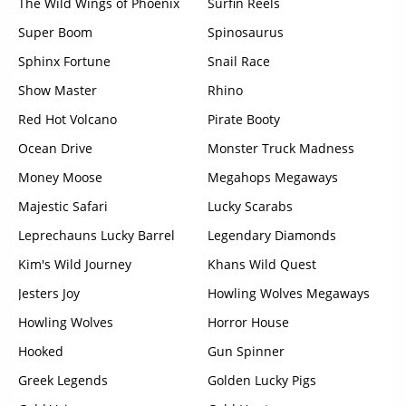
The Wild Wings of Phoenix
Surfin Reels
Super Boom
Spinosaurus
Sphinx Fortune
Snail Race
Show Master
Rhino
Red Hot Volcano
Pirate Booty
Ocean Drive
Monster Truck Madness
Money Moose
Megahops Megaways
Majestic Safari
Lucky Scarabs
Leprechauns Lucky Barrel
Legendary Diamonds
Kim's Wild Journey
Khans Wild Quest
Jesters Joy
Howling Wolves Megaways
Howling Wolves
Horror House
Hooked
Gun Spinner
Greek Legends
Golden Lucky Pigs