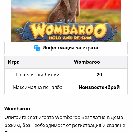
Информация за играта
Игра
Wombaroo
Печеливши Линии
20
Максимална печалба
Неизвестенброй
Wombaroo
Опитайте слот играта Wombaroo Безплатно в Демо
режим, без необходимост от регистрация и сваляне.