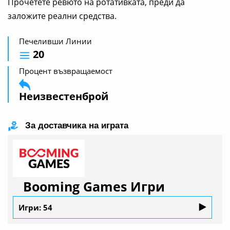
Прочетете ревюто на ротативката, преди да
заложите реални средства.
Печеливши Линии
20
Процент възвращаемост
Неизвестенброй
За доставчика на играта
Booming Games Игри
Игри: 54