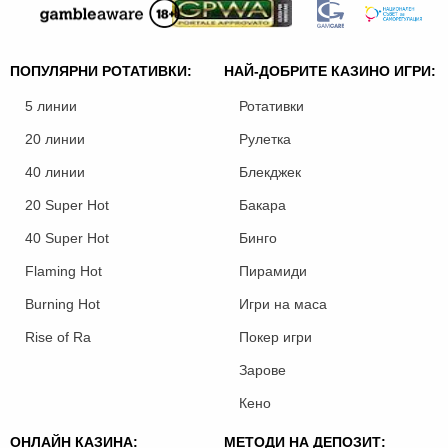
ПОПУЛЯРНИ РОТАТИВКИ:
НАЙ-ДОБРИТЕ КАЗИНО ИГРИ:
5 линии
Ротативки
20 линии
Рулетка
40 линии
Блекджек
20 Super Hot
Бакара
40 Super Hot
Бинго
Flaming Hot
Пирамиди
Burning Hot
Игри на маса
Rise of Ra
Покер игри
Зарове
Кено
ОНЛАЙН КАЗИНА:
МЕТОДИ НА ДЕПОЗИТ: