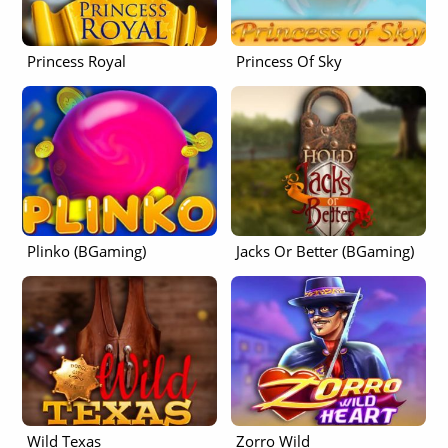
Princess Royal
Princess Of Sky
Plinko (BGaming)
Jacks Or Better (BGaming)
Wild Texas
Zorro Wild