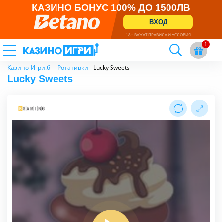
КАЗИНО БОНУС 100% ДО 1500ЛВ
ВХОД
18+ ВАЖАТ ПРАВИЛА И УСЛОВИЯ
Казино-Игри.бг
-
Ротативки
-
Lucky Sweets
Lucky Sweets