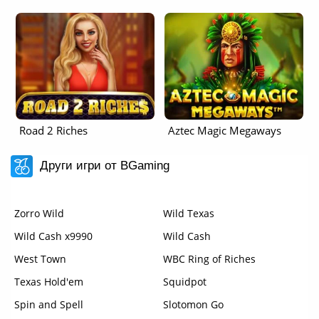
Road 2 Riches
Aztec Magic Megaways
Други игри от BGaming
Zorro Wild
Wild Texas
Wild Cash x9990
Wild Cash
West Town
WBC Ring of Riches
Texas Hold'em
Squidpot
Spin and Spell
Slotomon Go