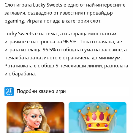
Слот играта Lucky Sweets е едно от най-интересните
заглавия, създадено от известният провайдър
bgaming. Играта попада в категория слот.
Lucky Sweets е на тема , а възвращаемостта към
играчите е настроена на 96.5% . Това означава, че
играта изплаща 96.5% от общата сума на залозите, а
печалбата за казиното е ограничена до минимум.
Ротативката е с общо 5 печеливши линии, разполага
и с барабана.
Подобни казино игри