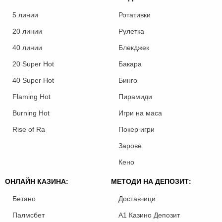
5 линии
Ротативки
20 линии
Рулетка
40 линии
Блекджек
20 Super Hot
Бакара
40 Super Hot
Бинго
Flaming Hot
Пирамиди
Burning Hot
Игри на маса
Rise of Ra
Покер игри
Зарове
Кено
ОНЛАЙН КАЗИНА:
МЕТОДИ НА ДЕПОЗИТ:
Бетано
Доставчици
Палмсбет
A1 Казино Депозит