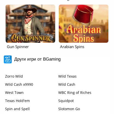
Gun Spinner
Arabian Spins
Други игри от BGaming
Zorro Wild
Wild Texas
Wild Cash x9990
Wild Cash
West Town
WBC Ring of Riches
Texas Hold'em
Squidpot
Spin and Spell
Slotomon Go