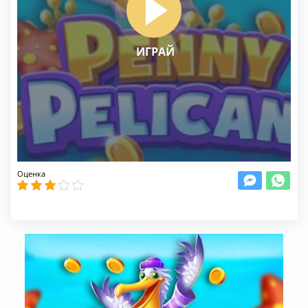
Оценка