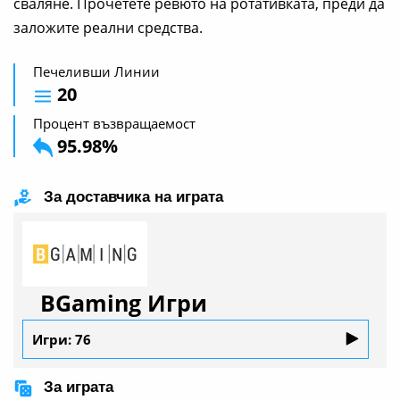
сваляне. Прочетете ревюто на ротативката, преди да
заложите реални средства.
Печеливши Линии
20
Процент възвращаемост
95.98%
За доставчика на играта
BGaming Игри
Игри: 76
За играта