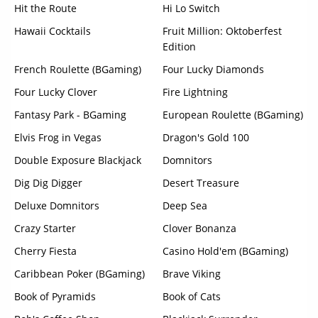
Hit the Route
Hi Lo Switch
Hawaii Cocktails
Fruit Million: Oktoberfest
Edition
French Roulette (BGaming)
Four Lucky Diamonds
Four Lucky Clover
Fire Lightning
Fantasy Park - BGaming
European Roulette (BGaming)
Elvis Frog in Vegas
Dragon's Gold 100
Double Exposure Blackjack
Domnitors
Dig Dig Digger
Desert Treasure
Deluxe Domnitors
Deep Sea
Crazy Starter
Clover Bonanza
Cherry Fiesta
Casino Hold'em (BGaming)
Caribbean Poker (BGaming)
Brave Viking
Book of Pyramids
Book of Cats