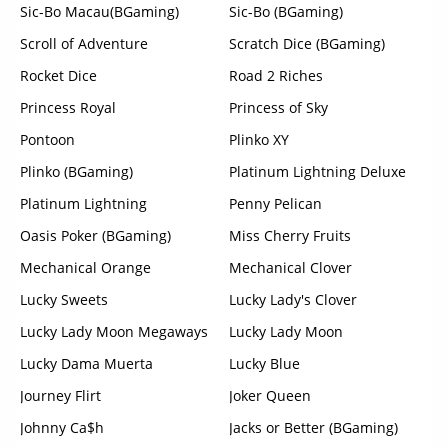
Sic-Bo Macau(BGaming)
Sic-Bo (BGaming)
Scroll of Adventure
Scratch Dice (BGaming)
Rocket Dice
Road 2 Riches
Princess Royal
Princess of Sky
Pontoon
Plinko XY
Plinko (BGaming)
Platinum Lightning Deluxe
Platinum Lightning
Penny Pelican
Oasis Poker (BGaming)
Miss Cherry Fruits
Mechanical Orange
Mechanical Clover
Lucky Sweets
Lucky Lady's Clover
Lucky Lady Moon Megaways
Lucky Lady Moon
Lucky Dama Muerta
Lucky Blue
Journey Flirt
Joker Queen
Johnny Ca$h
Jacks or Better (BGaming)