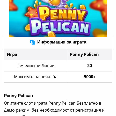
Информация за играта
Игра
Penny Pelican
Печеливши Линии
20
Максимална печалба
5000x
Penny Pelican
Опитайте слот играта Penny Pelican Безплатно в
Демо режим, без необходимост от регистрация и