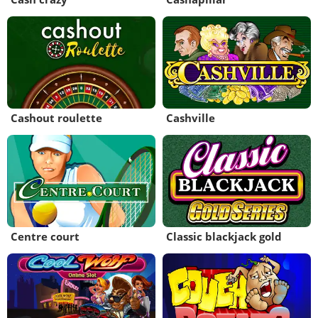
Cashout roulette
Cashville
Centre court
Classic blackjack gold