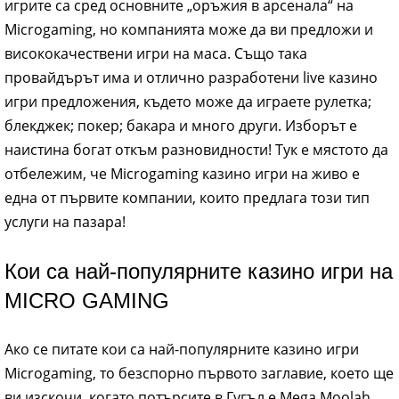
игрите са сред основните „оръжия в арсенала“ на
Microgaming, но компанията може да ви предложи и
висококачествени игри на маса. Също така
провайдърът има и отлично разработени live казино
игри предложения, където може да играете рулетка;
блекджек; покер; бакара и много други. Изборът е
наистина богат откъм разновидности! Тук е мястото да
отбележим, че Microgaming казино игри на живо е
една от първите компании, които предлага този тип
услуги на пазара!
Кои са най-популярните казино игри на
MICRO GAMING
Ако се питате кои са най-популярните казино игри
Microgaming, то безспорно първото заглавие, което ще
ви изскочи, когато потърсите в Гугъл е Mega Moolah.