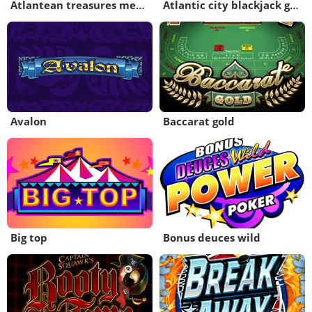
Atlantean treasures mega moolah
Atlantic city blackjack gold
Avalon
Baccarat gold
Big top
Bonus deuces wild