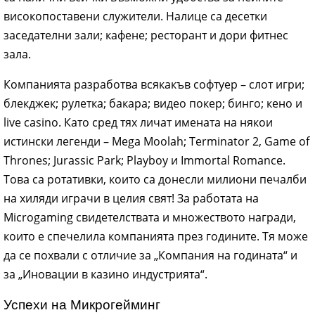
високопоставени служители. Налице са десетки
заседателни зали; кафене; ресторант и дори фитнес
зала.
Компанията разработва всякакъв софтуер – слот игри;
блекджек; рулетка; бакара; видео покер; бинго; кено и
live casino. Като сред тях личат имената на някои
истински легенди – Mega Moolah; Terminator 2, Game of
Thrones; Jurassic Park; Playboy и Immortal Romance.
Това са ротативки, които са донесли милиони печалби
на хиляди играчи в целия свят! За работата на
Microgaming свидетелствата и множеството награди,
които е спечелила компанията през годините. Тя може
да се похвали с отличие за „Компания на годината“ и
за „Иновации в казино индустрията“.
Успехи на Микрогейминг