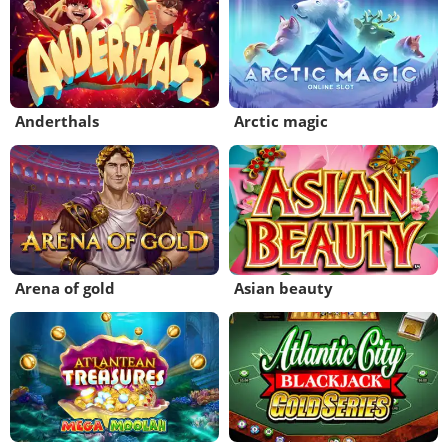
Anderthals
Arctic magic
Arena of gold
Asian beauty