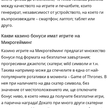
между качеството на игрите и печалбите, които
генерират, независимост от устройството, на което ги
възпроизвеждате – смартфон; лаптоп; таблет или
друго.
Какви казино бонуси имат игрите на
Микрогейминг
Казино игрите на Микрогейминг предлагат множество
бонуси под формата на безплатни завъртания;
прогресивни джакпоти; скатери; wild символи и т.н.
Такива например може да спечелите в една от най-
популярните ротативки в момента – Game of Thrones. В
нея при наличието на два скатер символа, без
значение от местоположението им, ще отключите
бонус ниво, в което няма да получите безплатни игри,
а парична награда! Докато при много други скатерни