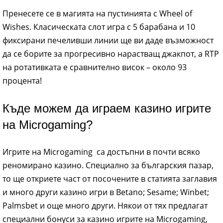
Пренесете се в магията на пустинията с Wheel of
Wishes. Класическата слот игра с 5 барабана и 10
фиксирани печеливши линии ще ви даде възможност
да се борите за прогресивно нарастващ джакпот, а RTP
на ротативката е сравнително висок – около 93
процента!
Къде можем да играем казино игрите
на Microgaming?
Игрите на Microgaming са достъпни в почти всяко
реномирано казино. Специално за българския пазар,
то ще откриете част от посочените в статията заглавия
и много други казино игри в Betano; Sesame; Winbet;
Palmsbet и още много други. Някои от тях предлагат
специални бонуси за казино игрите на Microgaming,