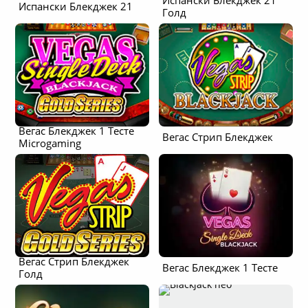
Испански Блекджек 21
Голд
Вегас Блекджек 1 Тесте
Вегас Стрип Блекджек
Microgaming
Вегас Стрип Блекджек
Вегас Блекджек 1 Тесте
Голд