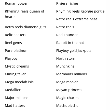
Roman power
Riviera riches
Rhyming reels queen of
Rhyming reels georgie porgie
hearts
Retro reels extreme heat
Retro reels diamond glitz
Retro reels
Relic seekers
Reel thunder
Reel gems
Rabbit in the hat
Pure platinum
Playboy gold jackpots
Playboy
North storm
Mystic dreams
Munchkins
Mining fever
Mermaids millions
Mega moolah isis
Mega moolah
Medallion
Mayan princess
Major millions
Magic charms
Mad hatters
Machupicchu