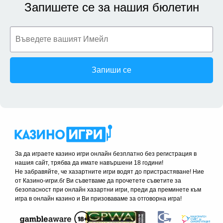
Запишете се за нашия бюлетин
Запиши се
За да играете казино игри онлайн безплатно без регистрация в
нашия сайт, трябва да имате навършени 18 години!
Не забравяйте, че хазартните игри водят до пристрастяване! Ние
от Казино-игри.бг Ви съветваме да прочетете съветите за
безопасност при онлайн хазартни игри, преди да преминете към
игра в онлайн казино и Ви призоваваме за отговорна игра!